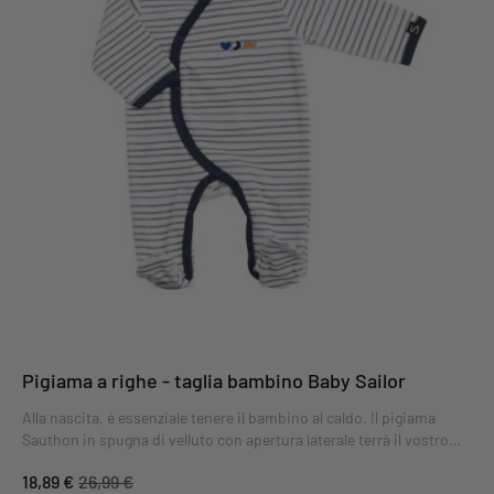
Pigiama a righe - taglia bambino Baby Sailor
Alla nascita, è essenziale tenere il bambino al caldo. Il pigiama
Sauthon in spugna di velluto con apertura laterale terrà il vostro
piccolo al caldo e al comodo. Il pigiama neonato Baby Sailor vi
18,89 €
26,99 €
conquisterà con le sue righe leggere in stile marinaro e i suoi colori