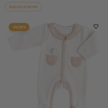
marinari.
Aggiungi al carrello
Aggiung
Rimuovi
-30,02%