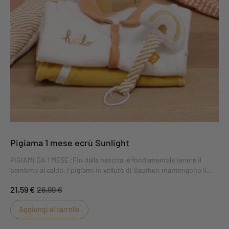
Pigiama 1 mese ecrù Sunlight
PIGIAMI DA 1 MESE :Fin dalla nascita, è fondamentale tenere il
bambino al caldo. I pigiami in velluto di Sauthon mantengono il
bambino caldo e comodo. Il pigiama Sunlight ecru, taglia 1 mese, vi
21,59 €
26,99 €
conquisterà con il suo colore tenue.
Aggiungi al carrello