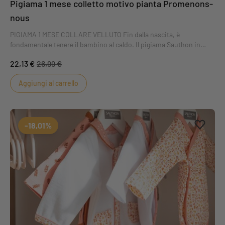
Pigiama 1 mese colletto motivo pianta Promenons-
nous
PIGIAMA 1 MESE COLLARE VELLUTO Fin dalla nascita, è
fondamentale tenere il bambino al caldo. Il pigiama Sauthon in
spugna velour con apertura laterale tiene il vostro piccolo al caldo e
22,13 €
26,99 €
al comodo.
Aggiungi al carrello
Aggiung
Rimuovi
-18,01%