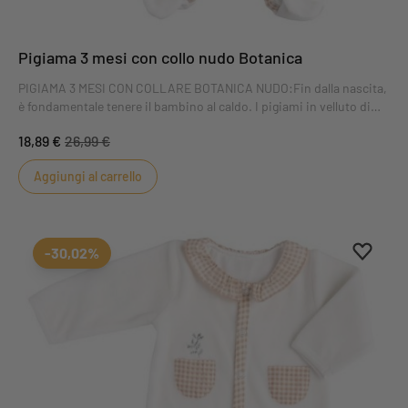
Pigiama 3 mesi con collo nudo Botanica
PIGIAMA 3 MESI CON COLLARE BOTANICA NUDO:Fin dalla nascita,
è fondamentale tenere il bambino al caldo. I pigiami in velluto di
Sauthon mantengono il vostro piccolo caldo e comodo. Il pigiama
18,89 €
26,99 €
Botanica con colletto, taglia 3 mesi, vi conquisterà con la sua
stampa a quadretti in un classico-chic color nudo.
Aggiungi al carrello
Aggiung
Rimuovi
-30,02%