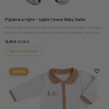
Pigiama a righe - taglia 1 mese Baby Sailor
Alla nascita, è fondamentale tenere il bambino al caldo. Il pigiama
Sauthon, in spugna di velluto e con apertura laterale, tiene i più
piccoli al caldo e al comfort. Il pigiama Esmee, taglia 1 mese, vi
18,89 €
26,99 €
conquisterà con le sue righe leggere in stile marinaro e i colori del
mare.
Aggiungi al carrello
Aggiung
Rimuovi
-20,01%