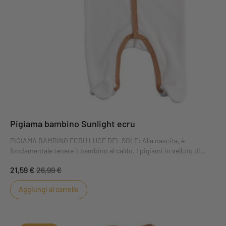
Pigiama bambino Sunlight ecru
PIGIAMA BAMBINO ECRÙ LUCE DEL SOLE: Alla nascita, è
fondamentale tenere il bambino al caldo. I pigiami in velluto di
Sauthon mantengono il bambino caldo e comodo. Il pigiama da
21,59 €
26,99 €
neonato Sunlight ecru vi conquisterà con il suo colore ecru e le sue
finiture color ocra.
Aggiungi al carrello