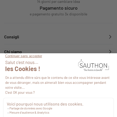
14 giorni per cambiare idea
Pagamento sicuro
e pagamento gratuito 3x disponibile
Consigli
Chi siamo
Servizi
Seguiteci