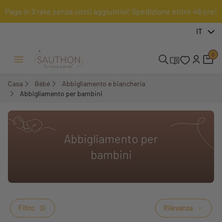
Paga in 3 rate senza costi aggiuntivi! Spedizione entro 48 ore!
IT
0
Menu Apri/Chiudi
Casa
Bébé
Abbigliamento e biancheria
Abbigliamento per bambini
Abbigliamento per
bambini
Filtro
Rilevanza