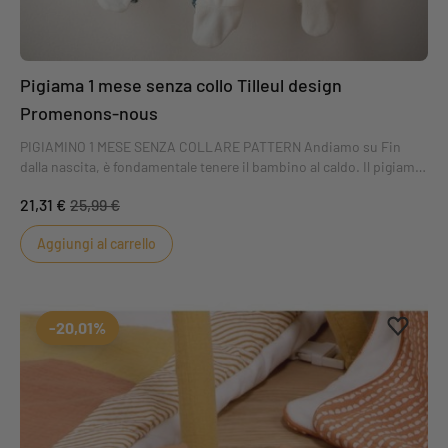
Pigiama 1 mese senza collo Tilleul design
Promenons-nous
PIGIAMINO 1 MESE SENZA COLLARE PATTERN Andiamo su Fin
dalla nascita, è fondamentale tenere il bambino al caldo. Il pigiama
Sauthon, in spugna di velluto e con apertura laterale, mantiene i
21,31 €
25,99 €
bambini caldi e comodi.
Aggiungi al carrello
Aggiung
Rimuovi
-20,01%