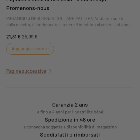
Promenons-nous
PIGIAMINO 3 MESI SENZA COLLARE PATTERN Andiamo su Fin
dalla nascita, è fondamentale tenere il bambino al caldo. Il pigiama
Sauthon in spugna di velluto con apertura laterale tiene il vostro
21,31 €
25,99 €
piccolo al caldo e al comodo.
Aggiungi al carrello
Pagina successiva
Garanzia 2 ans
e fino a 4 anni per i nostri lits bébé
Spedizione in 48 ore
e consegna soggetta a disponibilità di magazzino
Soddisfatti o rimborsati