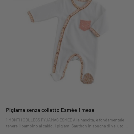
Pigiama senza colletto Esmée 1 mese
1 MONTH COLLESS PYJAMAS ESMEE Alla nascita, è fondamentale
tenere il bambino al caldo. I pigiami Sauthon in spugna di velluto e
con apertura laterale mantengono i bambini caldi e comodi. Il