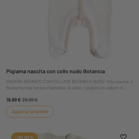
Pigiama nascita con collo nudo Botanica
PIGIAMA NEONATO CON COLLARE BOTANICA NUDO: Alla nascita, è
fondamentale tenere il bambino al caldo. I pigiami in velluto di
Sauthon mantengono il bambino caldo e comodo. Il pigiama con
18,89 €
26,99 €
colletto Botanica per neonati vi conquisterà con la sua stampa a
quadretti nudi, classica e chic.
Aggiungi al carrello
Aggiung
Rimuovi
-30,02%