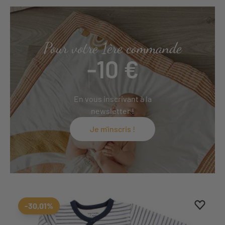
Pour votre 1ère commande
-10 €
En vous inscrivant à la
newsletter !
Je m'inscris !
Aggiung
Rimuovi
-30,01%