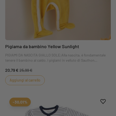
Pigiama da bambino Yellow Sunlight
PIGIAMI DA NASCITA GIALLO SOLE:Alla nascita, è fondamentale
tenere il bambino al caldo. I pigiami in velluto di Sauthon
mantengono i bambini caldi e comodi. Il pigiama giallo Sunlight
20,79 €
25,99 €
per neonati vi conquisterà con le sue sottili strisce colorate in
ecru.
Aggiungi al carrello
Aggiung
Rimuovi
-30,01%