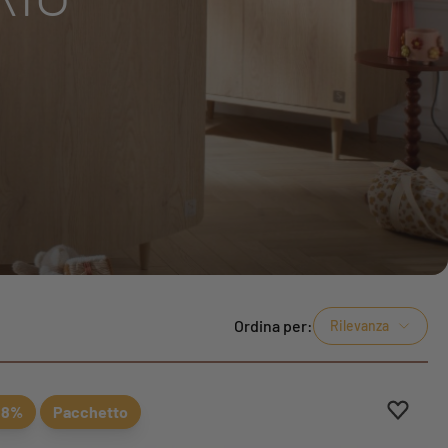
Ordina per:
Rilevanza
eferiti
eferiti
Aggiung
Rimuovi
18%
Pacchetto