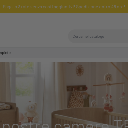
Paga in 3 rate senza costi aggiuntivi! Spedizione entro 48 ore!
Cerca nel catalogo
mplete
 nostre camere T