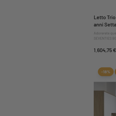
Letto Tri
anni Sett
Adorerete ques
SEVENTIES BOI
l'armoniosa c
1.604,75 
-18%