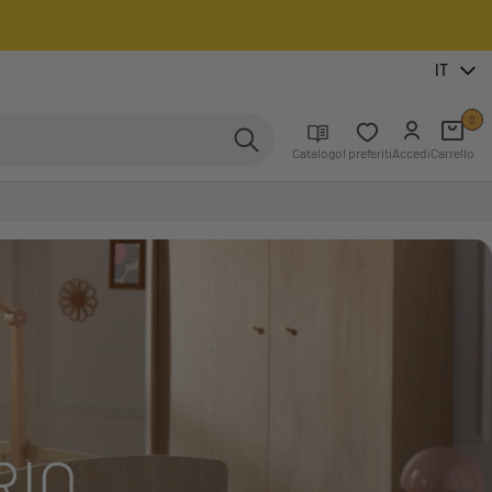
IT
0
Catalogo
I preferiti
Accedi
Carrello
RIO