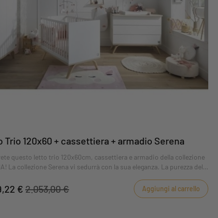
o Trio 120x60 + cassettiera + armadio Serena
ete questo letto trio 120x60cm, cassettiera e armadio della collezione
! La collezione Serena vi sedurrà con la sua eleganza. La purezza del
 è abbinata a una base in legno chiaro e a curve delicate.
9,22 €
2.053,00 €
Aggiungi al carrello