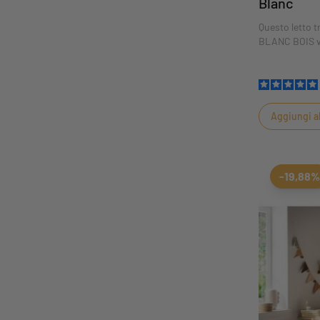
Blanc
Questo letto 
BLANC BOIS vi
elegante, con 
Un design senz
Aggiungi al
-19,88%