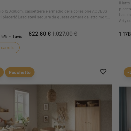
Il lett
piacer
trio 120x60cm, cassettiera e armadio della collezione ACCESS
Lascia
 piacerà! Lasciatevi sedurre da questa camera da letto molto
Arty c
le sue gambe inclinate e le piccole maniglie in faggio naturale.
antrac
a tempo che si adatta a qualsiasi camera da letto!
822,80 €
1.027,00 €
1.17
5
/
5
-
1
avis
 carrello
Aggiungi ai pr
Rimuovi dai pr
Pacchetto
-