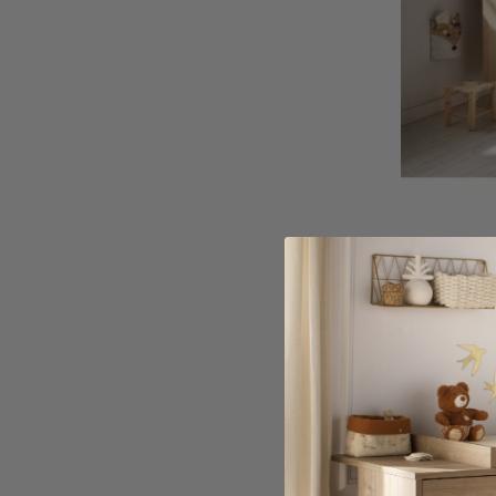
Letto Tri
Vi innamoreret
collezione AC
elegante, con 
Un design senz
Aggiungi al