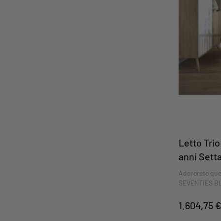
Letto Trio
anni Sett
Adorerete ques
SEVENTIES BLAN
l'armoniosa c
1.604,75 