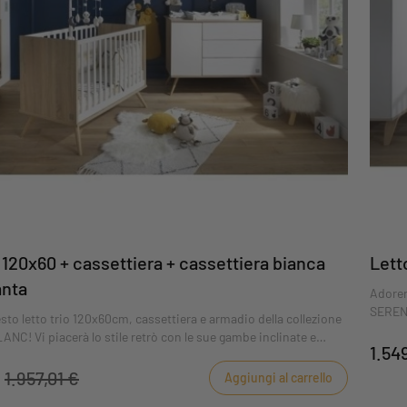
 120x60 + cassettiera + cassettiera bianca
Lett
anta
Adorer
SERENA
to letto trio 120x60cm, cassettiera e armadio della collezione
bianco
C! Vi piacerà lo stile retrò con le sue gambe inclinate e
1.54
ombinazione di decori in bianco e rovere dorato.
€
1.957,01 €
Aggiungi al carrello