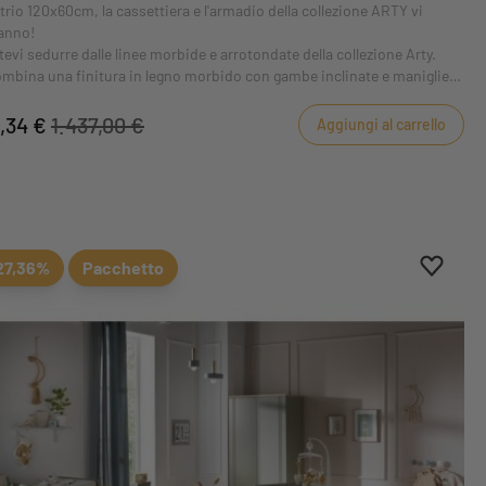
o trio 120x60cm, la cassettiera e l'armadio della collezione ARTY vi
anno!
tevi sedurre dalle linee morbide e arrotondate della collezione Arty.
ombina una finitura in legno morbido con gambe inclinate e maniglie
ite o dorate per un look retrò ultra-trendy!
8,34 €
1.437,00 €
Aggiungi al carrello
eferiti
eferiti
Aggiung
Rimuovi
27,36%
Pacchetto