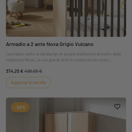
Armadio a 2 ante Nova Grigio Vulcano
Lasciatevi sedurre dal design di questo bellissimo armadio della
collezione Nova. Le sue grandi ante in rovere dorato sono
impreziosite da un tocco di colore che aggiunge un tocco delicato
374,25 €
499,00 €
e discreto alla cameretta del vostro bambino.
Aggiungi al carrello
Aggiung
Rimuovi
-25%