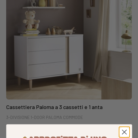
facili e sicuri da chiudere.
Un fasciatoio della stessa collezione può essere fissato alla parte
superiore della cassettiera (non incluso)
Cassettiera Paloma a 3 cassetti e 1 anta
3-DIVISIONE 1-DOOR PALOMA COMMODE
Immergetevi in un mondo dove stile e funzionalità si incontrano
per creare uno spazio da sogno per il vostro bambino. Disegnata