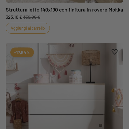
Struttura letto 140x190 con finitura in rovere Mokka
323,10 €
359,00 €
Aggiungi al carrello
Aggiung
Rimuovi
-17,94%