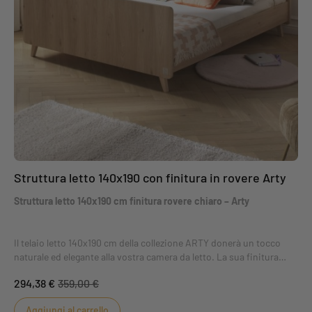
Struttura letto 140x190 con finitura in rovere Arty
Struttura letto 140x190 cm finitura rovere chiaro – Arty
Il telaio letto 140x190 cm della collezione ARTY donerà un tocco
naturale ed elegante alla vostra camera da letto. La sua finitura
rovere suave, morbida e luminosa, si integra armoniosamente in
294,38 €
359,00 €
tutti gli interni. I suoi piedi obliqui in faggio grezzo richiamano lo
stile scandinavo, per un mobile dal design intramontabile e
Aggiungi al carrello