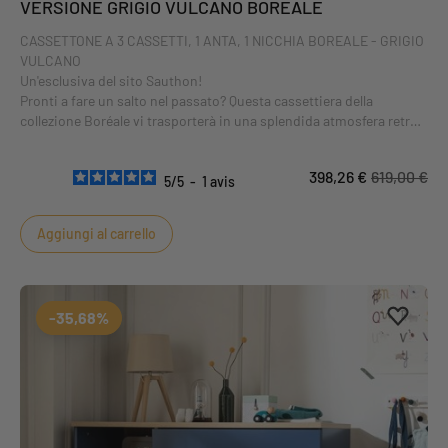
VERSIONE GRIGIO VULCANO BOREALE
CASSETTONE A 3 CASSETTI, 1 ANTA, 1 NICCHIA BOREALE - GRIGIO
VULCANO
Un'esclusiva del sito Sauthon!
Pronti a fare un salto nel passato? Questa cassettiera della
collezione Boréale vi trasporterà in una splendida atmosfera retrò e
vintage.
Gambe coniche oblique in legno, frontali dei cassetti e ante
398,26 €
619,00 €
tinteggiati in grigio vulcano: tutti i codici dell'arredamento retrò si
5
/
5
-
1
avis
fondono in questa cassettiera!
Aggiungi al carrello
Aggiung
Rimuovi
-35,68%