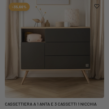
Aggiung
Rimuovi
-35,66%
CASSETTIERA A 1 ANTA E 3 CASSETTI 1 NICCHIA