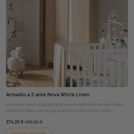
Armadio a 2 ante Nova White Linen
Lasciatevi sedurre dal design di questo bellissimo armadio della
collezione Nova. Le sue grandi ante in rovere dorato sono
impreziosite da un tocco di colore che aggiunge un tocco delicato
374,25 €
499,00 €
e discreto alla cameretta del vostro bambino.
Aggiungi al carrello