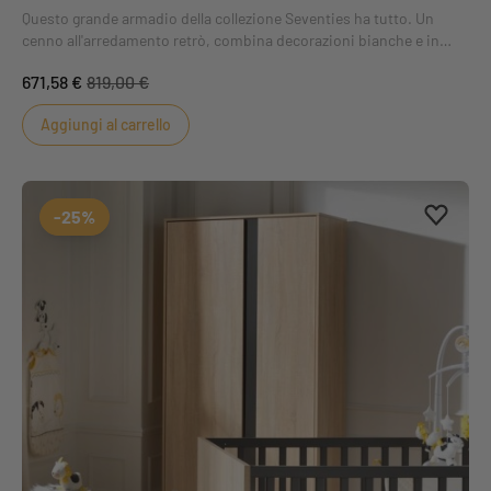
Questo grande armadio della collezione Seventies ha tutto. Un
cenno all'arredamento retrò, combina decorazioni bianche e in
legno e gambe affusolate inclinate per completare il suo stile
671,58 €
819,00 €
vintage.
Aggiungi al carrello
Aggiung
Rimuovi
-25%