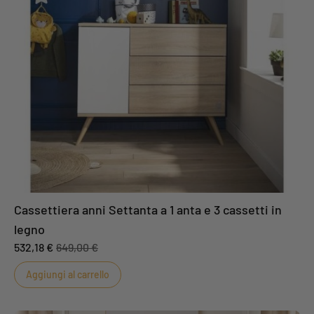
3 fianchi dei cassetti in pannello di fibra a media densità (MDF)
laccato in bianco.
Cassettiera anni Settanta a 1 anta e 3 cassetti in
legno
532,18 €
649,00 €
Aggiungi al carrello