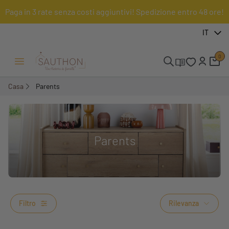
Paga in 3 rate senza costi aggiuntivi! Spedizione entro 48 ore!
IT
0
Menu Apri/Chiudi
Casa
Parents
Parents
Filtro
Rilevanza