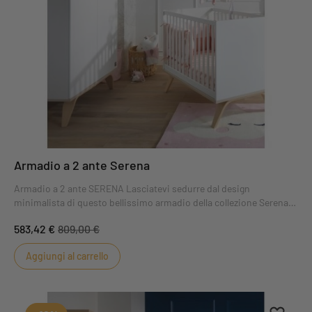
Armadio a 2 ante Serena
Armadio a 2 ante SERENA Lasciatevi sedurre dal design
minimalista di questo bellissimo armadio della collezione Serena.
Le sue grandi ante laccate bianche sono valorizzate da una base in
583,42 €
809,00 €
legno chiaro dalle curve delicate. Sarete piacevolmente sorpresi
dalla sua spaziosità! Le 2 ante nascondono una grande quantità di
Aggiungi al carrello
ripiani e due appendini.
Aggiung
Rimuovi