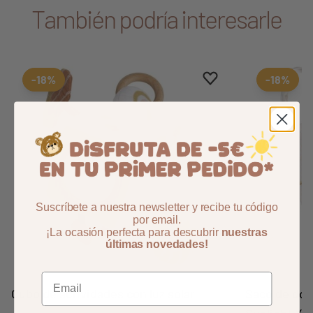
También podría interesarle
Aggiungi ai preferiti
borrar favoritos
-18%
-18%
Suscríbete a nuestra newsletter y recibe tu código
por email.
¡La ocasión perfecta para descubrir
nuestras
Siguient
últimas novedades!
Cubo de actividades con luz solar
Saco de dor