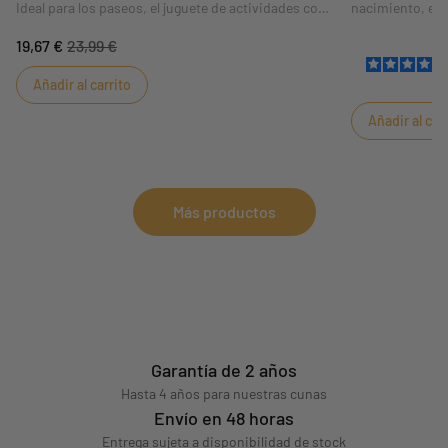
Ideal para los paseos, el juguete de actividades con
nacimiento, es 
clip Promenons nous se adapta perfectamente al
El pijama Sauth
19,67 €
23,99 €
cochecito o al maxi-cosy para mantener al bebé
lateral mantien
entretenido durante los desplazamientos. Sus
Añadir al carrito
múltiples actividades, su material y sus colores
contrastados, agradables a la vista, mantendrán
Añadir al car
entretenido al bebé.
Más productos
Garantía de 2 años
Hasta 4 años para nuestras cunas
Envío en 48 horas
Entrega sujeta a disponibilidad de stock