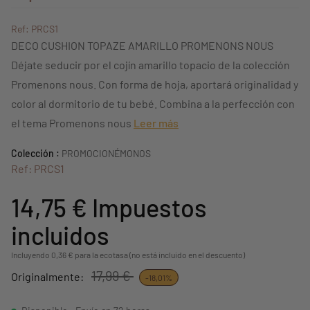
Ref: PRCS1
DECO CUSHION TOPAZE AMARILLO PROMENONS NOUS
Déjate seducir por el cojín amarillo topacio de la colección
Promenons nous. Con forma de hoja, aportará originalidad y
color al dormitorio de tu bebé. Combina a la perfección con
el tema Promenons nous
Leer más
Colección :
PROMOCIONÉMONOS
Ref: PRCS1
14,75 €
Impuestos
incluidos
Incluyendo 0,36 € para la ecotasa (no está incluido en el descuento)
17,99 €
Originalmente:
-18,01%