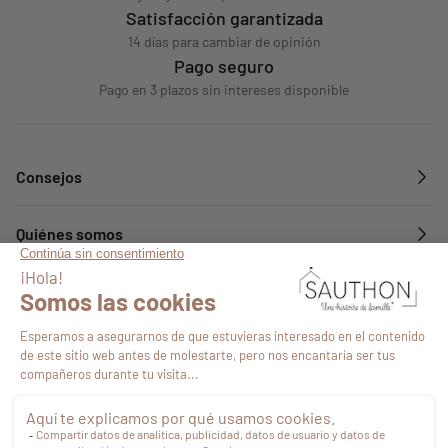
Satisfacción garantizada
14 días para cambiar de opinión
Pago seguro
Pago en 3 plazos sin intereses disponible
Consejos
Quiénes somos
Servicios
Síguenos en