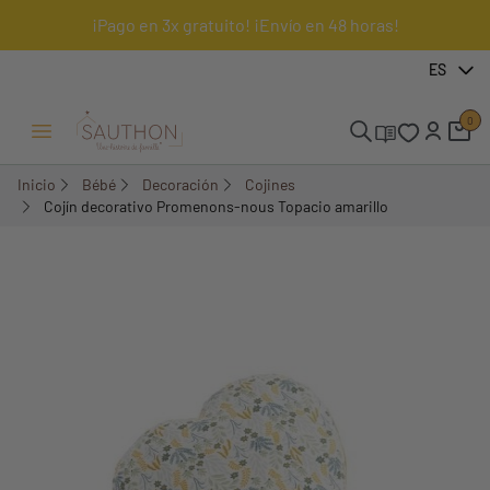
¡Pago en 3x gratuito! ¡Envío en 48 horas!
-18,01%
ES
0
Menú Abrir/Cerrar
Inicio
Bébé
Decoración
Cojines
Cojín decorativo Promenons-nous Topacio amarillo