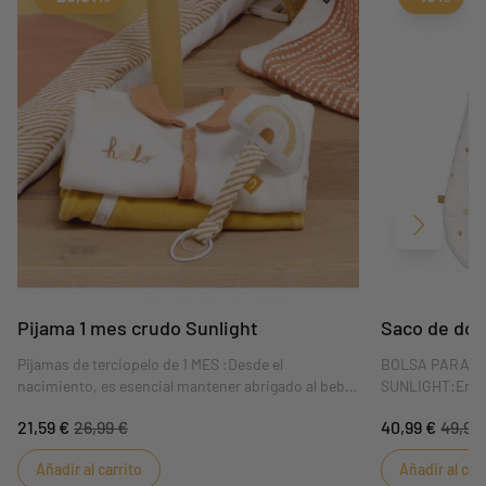
Siguient
Pijama 1 mes crudo Sunlight
Saco de dor
Pijamas de terciopelo de 1 MES :Desde el
BOLSA PARA D
nacimiento, es esencial mantener abrigado al bebé.
SUNLIGHT:Enam
Los pijamas de terciopelo de Sauthon mantienen a
PARA EL BEBÉ S
21,59 €
26,99 €
40,99 €
49,99
los bebés calentitos y cómodos. El pijama Sunlight
modernos diseñ
crudo, talla 1 mes, te conquistará por su suave
gran calidad, es
Añadir al carrito
Añadir al car
color.
bebé.