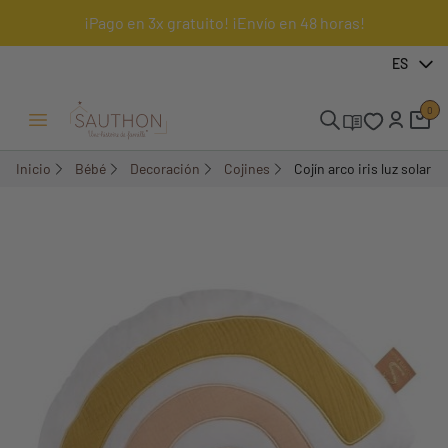
¡Pago en 3x gratuito! ¡Envío en 48 horas!
-18%
ES
0
Menú Abrir/Cerrar
Inicio
Bébé
Decoración
Cojines
Cojín arco iris luz solar