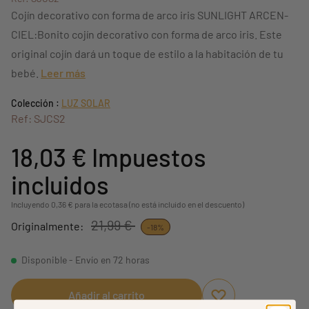
Cojín decorativo con forma de arco iris SUNLIGHT ARCEN-
CIEL:Bonito cojín decorativo con forma de arco iris. Este
original cojín dará un toque de estilo a la habitación de tu
bebé.
Leer más
Colección :
LUZ SOLAR
Ref: SJCS2
18,03 €
Impuestos
incluidos
Incluyendo 0,36 € para la ecotasa (no está incluido en el descuento)
21,99 €
Originalmente:
-18%
Disponible - Envío en 72 horas
Añadir al carrito
Aggiungi ai preferi
borrar favoritos