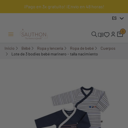
¡Pago en 3x gratuito! ¡Envío en 48 horas!
-30,01%
ES
0
Menú Abrir/Cerrar
Inicio
Bébé
Ropa y lencería
Ropa de bebé
Cuerpos
Lote de 3 bodies bebé marinero - talla nacimiento