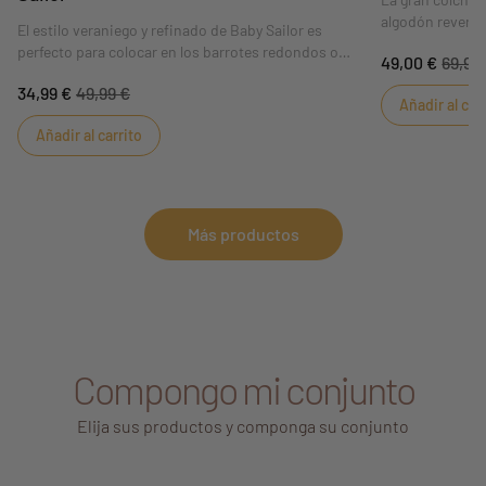
algodón reversib
El estilo veraniego y refinado de Baby Sailor es
despierte con s
perfecto para colocar en los barrotes redondos o
49,00 €
69,99
sus diferentes 
planos de todas las cunas y parques. Colócalos en
suelo o en el p
34,99 €
49,99 €
los barrotes cerca de la cabeza del bebé para
Añadir al car
desarrolla su m
protegerle. Se cierran con lengüetas de auto-agarre
Añadir al carrito
para adaptarse a todo tipo de cunas y parques.
Más productos
Compongo mi conjunto
Elija sus productos y componga su conjunto