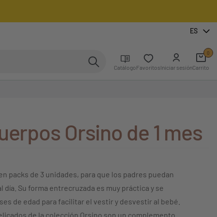
ES
0
Catálogo
Favoritos
Iniciar sesión
Carrito
cuerpos Orsino de 1 mes
en packs de 3 unidades, para que los padres puedan
l día. Su forma entrecruzada es muy práctica y se
s de edad para facilitar el vestir y desvestir al bebé.
delicados de la colección Orsino son un complemento