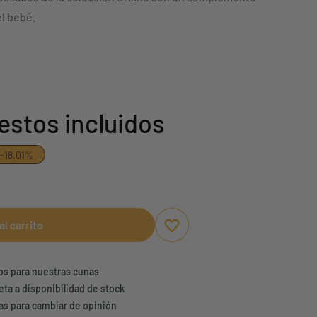
l bebé.
estos incluidos
-18,01%
al carrito
Aggiungi ai preferiti
borrar favoritos
ños para nuestras cunas
eta a disponibilidad de stock
ías para cambiar de opinión