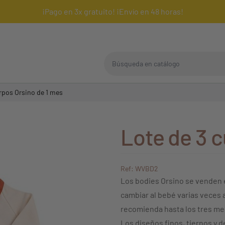
¡Pago en 3x gratuito! ¡Envío en 48 horas!
Búsqueda en catálogo
rpos Orsino de 1 mes
Lote de 3 
Ref: WVBD2
Los bodies Orsino se venden 
cambiar al bebé varias veces a
recomienda hasta los tres mese
Los diseños finos, tiernos y 