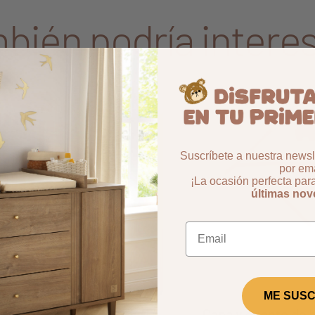
bién podría interes
Aggiungi ai preferiti
borrar favoritos
-14%
Suscríbete a nuestra newsle
por ema
¡La ocasión perfecta par
últimas no
ME SUSC
ques Orsino
Capa y guante de 