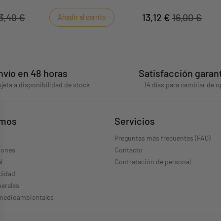
o. Es práctico, para que el bebé no
como un compañero de pe
hupete, y está especialmente diseñado
Orsino combinan perfecta
3,49 €
13,12 €
16,00 €
Añadir al carrito
s bebés no se pellizquen los dedos.
mismo tema. Talla única 
nvío en 48 horas
Satisfacción garan
jeta a disponibilidad de stock
14 días para cambiar de o
omos
Servicios
Preguntas más frecuentes (FAQ)
iones
Contacto
l
Contratación de personal
acidad
erales
 medioambientales