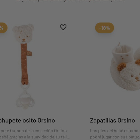
Aggiungi ai preferiti
borrar favoritos
1%
-18%
chupete osito Orsino
Zapatillas Orsino
upete Ourson de la colección Orsino
Los pies del bebé estarán 
bebé gracias a la suavidad de su tejido
podrá jugar con sus patuc