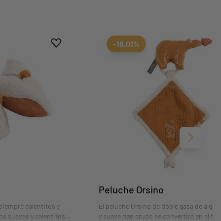
Aggiungi ai preferiti
borrar favoritos
-18,01%
Siguient
Peluche Orsino
siempre calentitos y
El peluche Orsino de doble gasa de algo
os suaves y calentitos
y suave rizo crudo se convertirá en el fiel