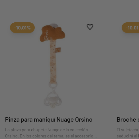
Aggiungi ai preferiti
borrar favoritos
-10,01%
-10,0
Pinza para maniquí Nuage Orsino
Broche 
La pinza para chupete Nuage de la colección
El sujetach
Orsino. En los colores del tema, es el accesorio
seducirá al 