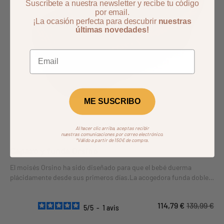
Suscríbete a nuestra newsletter y recibe tu código
por email.
¡La ocasión perfecta para descubrir
nuestras
últimas novedades!
ME SUSCRIBO
Al hacer clic arriba, aceptas recibir
nuestras comunicaciones por correo electrónico.
*Válido a partir de 150€ de compra.
Capazo y funda Orsino
El moisés Orsino ha sido diseñado para que el bebé duerma
plácidamente desde sus primeros días.La acogedora funda doble
de gasa de algodón del moisés (contorno, colchón y sábana bajera)
le permitirá dormir plácidamente en su nuevo entorno.
114,79 €
139,99 €
5
/
5
-
1
avis