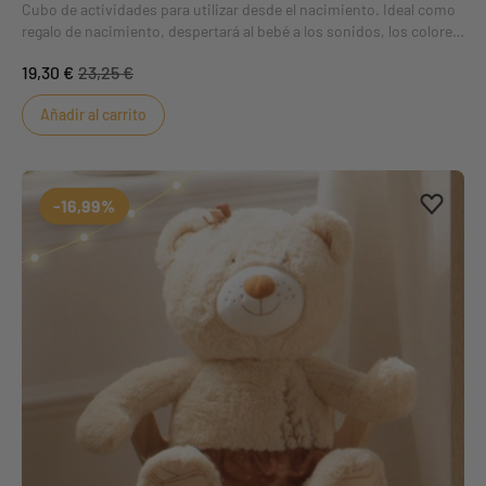
Cubo de actividades para utilizar desde el nacimiento. Ideal como
regalo de nacimiento, despertará al bebé a los sonidos, los colores
y el tacto. Para desarrollar los sentidos de las manitas de nuestros
19,30 €
23,25 €
bebés, el cubo ofrece varias texturas delicadas en diferentes
colores. ¡El cubo es el juguete ideal!
Añadir al carrito
Aggiung
borrar 
-16,99%