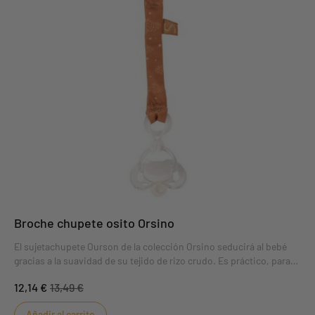
Broche chupete osito Orsino
El sujetachupete Ourson de la colección Orsino seducirá al bebé
gracias a la suavidad de su tejido de rizo crudo. Es práctico, para
que el bebé no pierda su chupete, y está especialmente diseñado
12,14 €
13,49 €
para que los bebés no se pellizquen los dedos.
Añadir al carrito