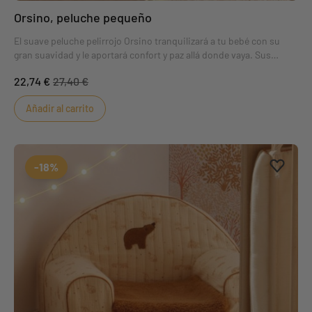
Orsino, peluche pequeño
El suave peluche pelirrojo Orsino tranquilizará a tu bebé con su
gran suavidad y le aportará confort y paz allá donde vaya. Sus
colores de moda y su traje coordinado en tonos beige y camel
22,74 €
27,40 €
gustarán tanto a las niñas como a los niños.
Añadir al carrito
Aggiung
borrar 
-18%