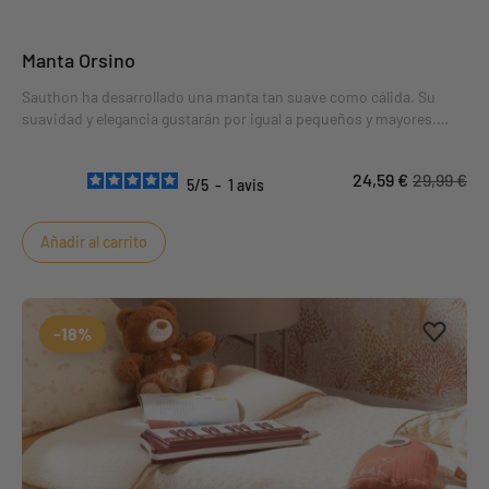
Manta Orsino
Sauthon ha desarrollado una manta tan suave como cálida. Su
suavidad y elegancia gustarán por igual a pequeños y mayores.
Suave, gracias a su doble cara de gasa de algodón, y cálida gracias
a su cara de forro polar muy acogedora. Ribete ultra chic.
24,59 €
29,99 €
5
/
5
-
1
avis
Añadir al carrito
Aggiung
borrar 
-18%