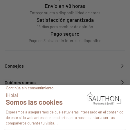
Envío en 48 horas
Entrega sujeta a disponibilidad de stock
Satisfacción garantizada
14 días para cambiar de opinión
Pago seguro
Pago en 3 plazos sin intereses disponible
Consejos
Quiénes somos
Servicios
Síguenos en