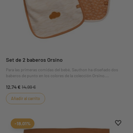
Set de 2 baberos Orsino
Para las primeras comidas del bebé, Sauthon ha diseñado dos
baberos de punto en los colores de la colección Orsino.
Baberos de dos caras: una cara de punto de algodón para mayor
12,74 €
14,99 €
suavidad y la otra de esponja para mayor absorción.
Añadir al carrito
Aggiung
borrar 
-18,01%