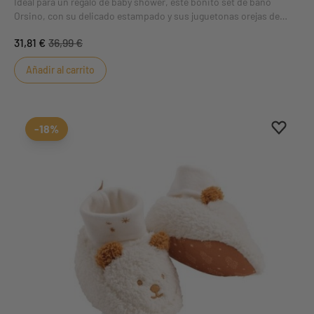
Ideal para un regalo de baby shower, este bonito set de baño
Orsino, con su delicado estampado y sus juguetonas orejas de
Orsino, ¡dará la bienvenida a tu bebé nada más salir del baño!
31,81 €
36,99 €
Añadir al carrito
Aggiung
borrar 
-18%