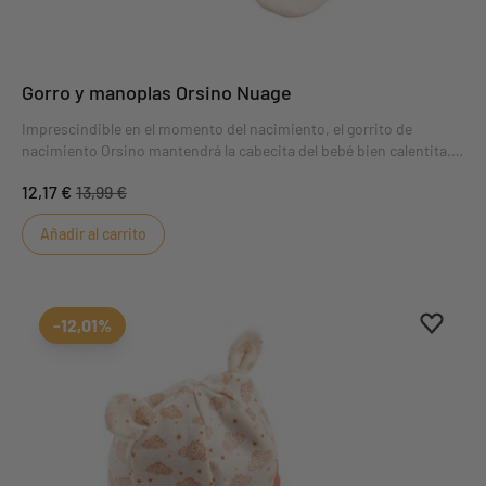
Gorro y manoplas Orsino Nuage
Imprescindible en el momento del nacimiento, el gorrito de
nacimiento Orsino mantendrá la cabecita del bebé bien calentita.
De punto de algodón forrado, combina perfectamente con el
12,17 €
13,99 €
pijama de tu bebé. Colores de moda Crema y Camel.Certificado
Oeko-tex Standard 100, esta etiqueta garantiza la ausencia de
Añadir al carrito
sustancias nocivas o irritantes para la piel.
Aggiung
borrar 
-12,01%