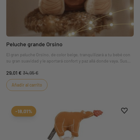
Peluche grande Orsino
El gran peluche Orsino, de color beige, tranquilizará a tu bebé con
su gran suavidad y le aportará confort y paz allá donde vaya. Sus
colores de moda y su prenda coordinada de color camel gustarán
29,01 €
34,95 €
tanto a las niñas como a los niños.
Añadir al carrito
Aggiung
borrar 
-18,01%