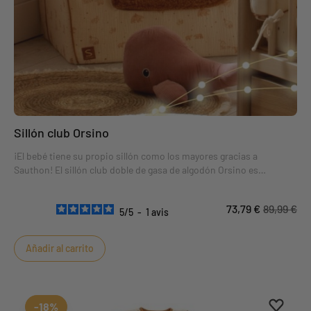
Sillón club Orsino
¡El bebé tiene su propio sillón como los mayores gracias a
Sauthon! El sillón club doble de gasa de algodón Orsino es
práctico, desenfundable y lavable a máquina. Suave y cálido con su
asiento de felpa camel. ¡Una forma súper moderna de decorar su
73,79 €
89,99 €
dormitorio!
5
/
5
-
1
avis
Añadir al carrito
Aggiung
borrar 
-18%