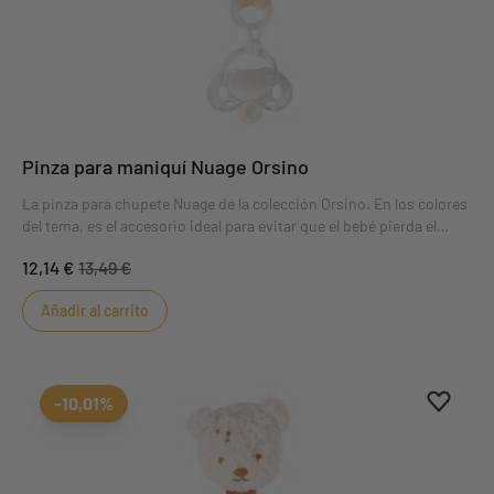
Pinza para maniquí Nuage Orsino
La pinza para chupete Nuage de la colección Orsino. En los colores
del tema, es el accesorio ideal para evitar que el bebé pierda el
chupete y se pellizque los dedos, gracias a su enganche
12,14 €
13,49 €
especialmente diseñado para bebés.
Añadir al carrito
Aggiung
borrar 
-10,01%