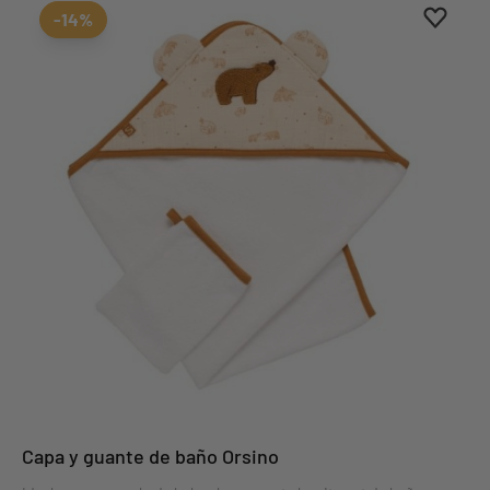
Aggiung
borrar 
-14%
Capa y guante de baño Orsino