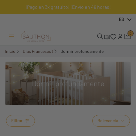
¡Pago en 3x gratuito! ¡Envío en 48 horas!
ES
0
Menú Abrir/Cerrar
Inicio
Dias Franceses !
Dormir profundamente
Dormir profundamente
Filtrar
Relevancia