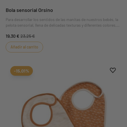
Bola sensorial Orsino
Para desarrollar los sentidos de las manitas de nuestros bebés, la
pelota sensorial, llena de delicadas texturas y diferentes colores,
¡es el juguete ideal! A los pequeños les encanta meter los dedos en
19,30 €
23,25 €
ella.
Añadir al carrito
Aggiung
borrar 
-15,01%