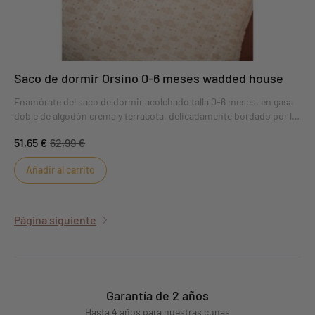
Saco de dormir Orsino 0-6 meses wadded house
Enamórate del saco de dormir acolchado talla 0-6 meses, en gasa
doble de algodón crema y terracota, delicadamente bordado por la
Casa Orsino. Bonitos volantes en las sisas. Le encantarán los
51,65 €
62,99 €
motivos finos, tiernos y delicados de la colección Orsino. Ideal
como regalo. Bolsa de bienvenida incluida, para regalar o llevar el
Añadir al carrito
saco de dormir.
Página siguiente
Garantía de 2 años
Hasta 4 años para nuestras cunas