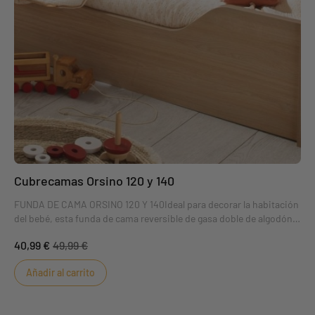
Cubrecamas Orsino 120 y 140
FUNDA DE CAMA ORSINO 120 Y 140Ideal para decorar la habitación
del bebé, esta funda de cama reversible de gasa doble de algodón
aportará estilo y suavidad a la habitación de tu bebé. Se adapta
40,99 €
49,99 €
tanto a las camas de 120x60 como a las de 140x70!DIMENSIONES:
90 x 140 x 2 cm
Añadir al carrito