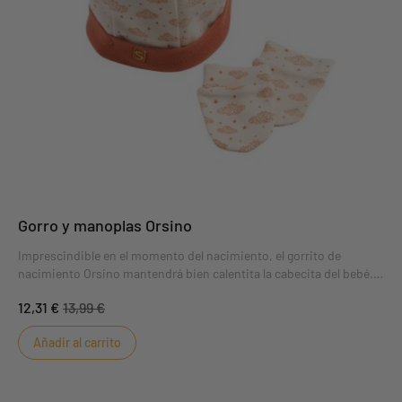
Gorro y manoplas Orsino
Imprescindible en el momento del nacimiento, el gorrito de
nacimiento Orsino mantendrá bien calentita la cabecita del bebé.
De punto de algodón forrado, combina perfectamente con el
12,31 €
13,99 €
pijama temático. Colores de moda: crema y terracota.
Añadir al carrito