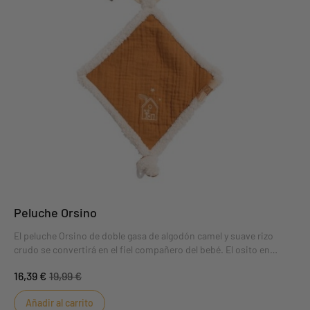
Peluche Orsino
El peluche Orsino de doble gasa de algodón camel y suave rizo
crudo se convertirá en el fiel compañero del bebé. El osito en
relieve facilita su agarre mientras se dirige al país de los sueños. El
16,39 €
19,99 €
aro de madera le da un aspecto muy natural. Muy práctico con su
pinza en ángulo para el chupete Sistema antipinzadedos.
Añadir al carrito