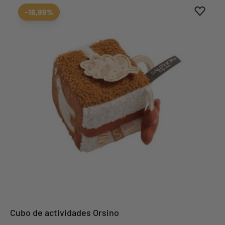
Aggiung
borrar 
-16,99%
Cubo de actividades Orsino