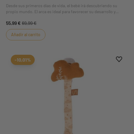
Desde sus primeros días de vida, el bebé irá descubriendo su
propio mundo. El arca es ideal para favorecer su desarrollo y
animarle a hacer nuevos descubrimientos.
55,99 €
69,99 €
Añadir al carrito
Aggiung
borrar 
-10,01%