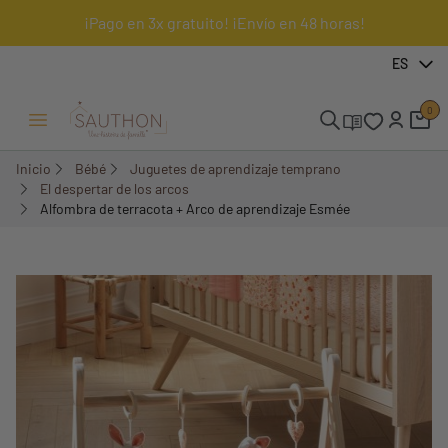
¡Pago en 3x gratuito! ¡Envío en 48 horas!
-15%
ES
Pack
0
Menú Abrir/Cerrar
Inicio
Bébé
Juguetes de aprendizaje temprano
El despertar de los arcos
Alfombra de terracota + Arco de aprendizaje Esmée