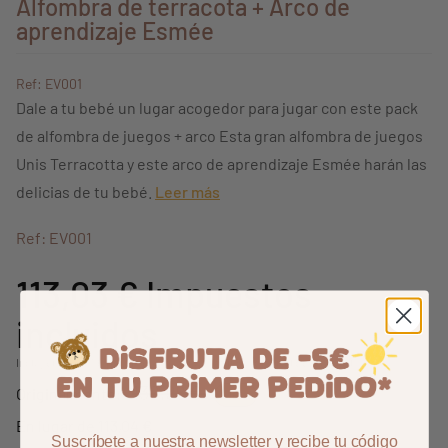
Alfombra de terracota + Arco de
aprendizaje Esmée
Ref: EV001
Dale a tu bebé un lugar acogedor para jugar con este pack
de alfombra de juegos + arco Esta gran alfombra de juegos
Unis Terracotta y este arco de aprendizaje Esmée harán las
delicias de tu bebé.
Leer más
Ref: EV001
113,03 €
Impuestos
incluidos
Incluyendo 0,71 € para la ecotasa (no está incluido en el descuento)
132,98 €
Originalmente:
-15%
En lugar de 113,04 €
Suscríbete a nuestra newsletter y recibe tu código