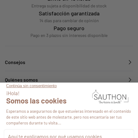
Entrega sujeta a disponibilidad de stock
Satisfacción garantizada
14 días para cambiar de opinión
Pago seguro
Pago en 3 plazos sin intereses disponible
Consejos
Quiénes somos
Servicios
Síguenos en