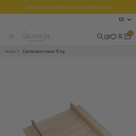
¡Pago en 3x gratuito! ¡Envío en 48 horas!
ES
0
Menú Abrir/Cerrar
Inicio
Cambiador hasta 15 kg