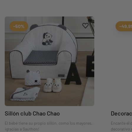
Aggiungi ai preferiti
borrar favoritos
-50%
-49,
Sillón club Chao Chao
Decorac
El bebé tiene su propio sillón, como los mayores,
Encante el 
¡gracias a Sauthon!
decorativo 