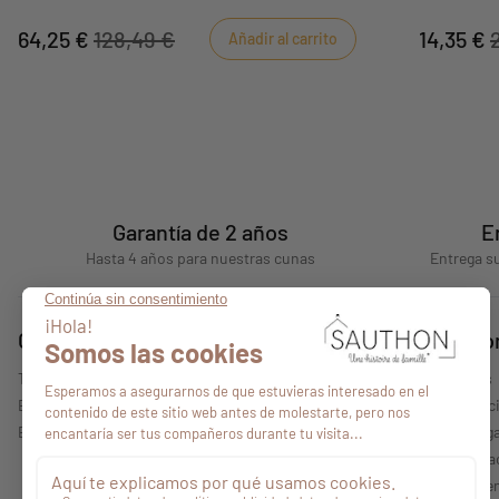
Sauthon.
64,25 €
128,49 €
14,35 €
Añadir al carrito
Garantía de 2 años
E
Hasta 4 años para nuestras cunas
Entrega su
Consejos
Quiénes s
Todos nuestros consejos
Quiénes somos
Encontrar un punto de venta
Nuestras colecc
Espacio profesional
Información lega
Política de priv
Condiciones gen