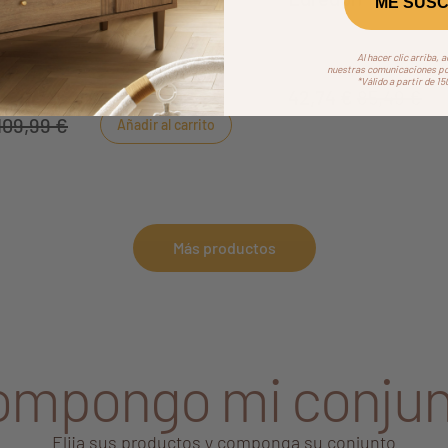
ME SUSC
ao
Esta colcha Chao Chao qu
cualquier cama de 120x60
 desarrollado una completa gama de
Al hacer clic arriba, 
nuestras comunicaciones por
luminar el dormitorio del bebé.
*Válido a partir de 1
42,74 €
85,49 €
109,99 €
Añadir al carrito
Más productos
ompongo mi conjun
Elija sus productos y componga su conjunto