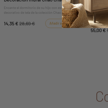
Chao Ch
Encante el dormitorio de su hijo con este móvil
decorativo de tela de la colección Chao Chao de
Sauthon ha
Sauthon.
luces para i
14,35 €
28,69 €
Añadir al carrito
55,00 €
C