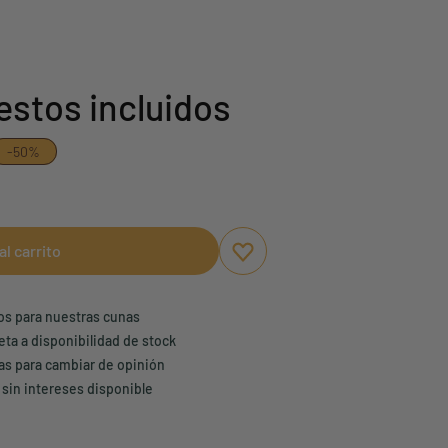
stos incluidos
-50%
al carrito
Aggiungi ai preferiti
borrar favoritos
ños para nuestras cunas
eta a disponibilidad de stock
ías para cambiar de opinión
 sin intereses disponible