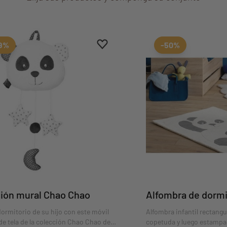
Aggiungi ai preferiti
borrar favoritos
99%
-50%
ión mural Chao Chao
Alfombra de dormi
dormitorio de su hijo con este móvil
Alfombra infantil rectang
de tela de la colección Chao Chao de
copetuda y luego estampa