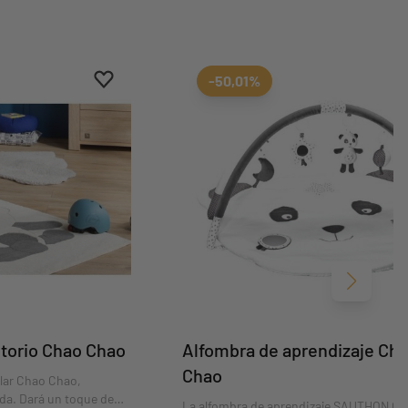
Aggiungi ai preferiti
borrar favoritos
-50,01%
Siguient
torio Chao Chao
Alfombra de aprendizaje Ch
Chao
ular Chao Chao,
da. Dará un toque de
La alfombra de aprendizaje SAUTHON C