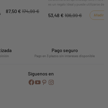
tu bebé.
es un regalo ideal y puede utilizarse desd
nacimiento. Una serie de actividades se
87,50 €
174,99 €
s
para que el bebé descubra el mundo divi
53,48 €
106,99 €
Añadir al 
tizada
Pago seguro
pinión
Pago en 3 plazos sin intereses disponible
Síguenos en