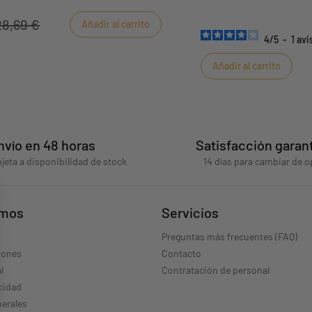
fantasía al dormitorio de 
28,69 €
Añadir al carrito
4
/
5
-
1
avi
Añadir al carrito
nvío en 48 horas
Satisfacción garan
jeta a disponibilidad de stock
14 días para cambiar de o
omos
Servicios
Preguntas más frecuentes (FAQ)
iones
Contacto
l
Contratación de personal
acidad
erales