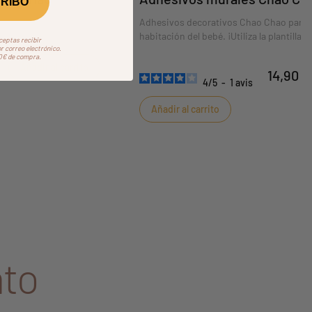
RIBO
edará genial en
Adhesivos decorativos Chao Chao para l
 cm.
habitación del bebé. ¡Utiliza la plantilla o
aceptas recibir
volar tu imaginación!
 correo electrónico.
50€ de compra.
Añadir al carrito
14,90 €
4
/
5
-
1
avis
Añadir al carrito
to