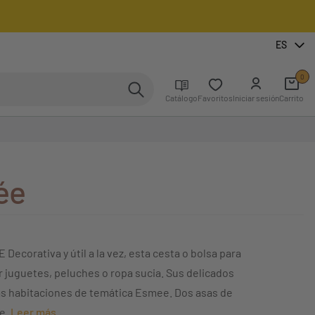
ES
0
Catálogo
Favoritos
Iniciar sesión
Carrito
ée
orativa y útil a la vez, esta cesta o bolsa para
r juguetes, peluches o ropa sucia. Sus delicados
as habitaciones de temática Esmee. Dos asas de
te.
Leer más