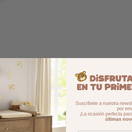
Suscríbete a nuestra newsle
por ema
¡La ocasión perfecta par
últimas no