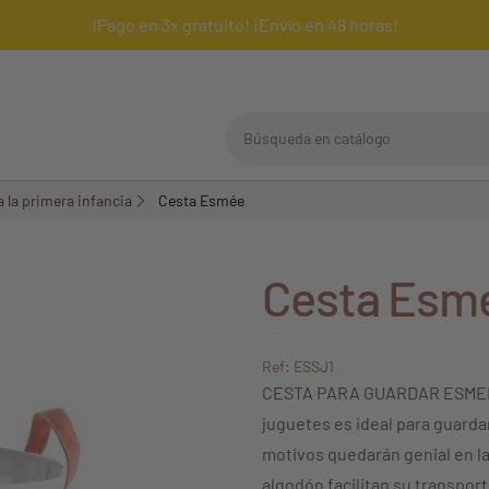
¡Pago en 3x gratuito! ¡Envío en 48 horas!
Búsqueda en catálogo
 la primera infancia
Cesta Esmée
Cesta Esm
Ref: ESSJ1
CESTA PARA GUARDAR ESMEE Dec
juguetes es ideal para guarda
motivos quedarán genial en l
algodón facilitan su transpor