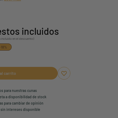
stos incluidos
á incluido en el descuento)
-18%
al carrito
Aggiungi ai preferiti
borrar favoritos
ños para nuestras cunas
eta a disponibilidad de stock
ías para cambiar de opinión
 sin intereses disponible