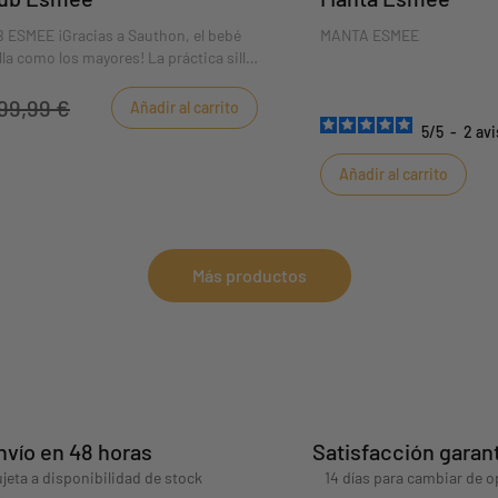
 ESMEE ¡Gracias a Sauthon, el bebé
MANTA ESMEE
lla como los mayores! La práctica silla
es desenfundable y lavable a
Sauthon ha desarrollado 
como cálida. Su suavidad 
99,99 €
Añadir al carrito
grandes y pequeños. Suave
5
/
5
-
2
avi
ribete dorado de lo más chi
para tus paseos o moment
Añadir al carrito
Más productos
nvío en 48 horas
Satisfacción garan
jeta a disponibilidad de stock
14 días para cambiar de o