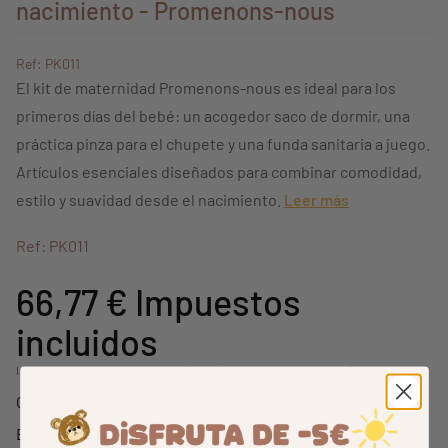
nacimiento - Promenons-nous
Ref: PK011
El kit de maternidad Promenons-nous es ideal para los
primeros días del bebé: un acogedor saco de dormir, una
práctica pinza para el chupete y una funda sanitaria a juego.
Artículos esenciales diseñados para combinar comodidad,
estilo y suavidad desde el nacimiento.
Leer más
Ref: PK011
66,77 €
Impuestos
incluidos
Incluyendo 0,16 € para la ecotasa (no está incluido en el descuento)
83,47 €
Originalmente:
-20,01%
En lugar de 68,44 €