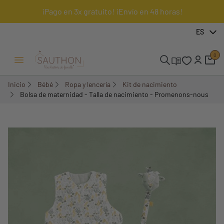
¡Pago en 3x gratuito! ¡Envío en 48 horas!
-20,01%
ES
Pack
0
Menú Abrir/Cerrar
Inicio
Bébé
Ropa y lencería
Kit de nacimiento
Bolsa de maternidad - Talla de nacimiento - Promenons-nous