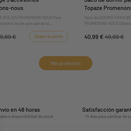
ons-nous
Topaze Promenon
 5 ATAJOS PROMENONS NOUS Para
Saco de DORMIR PARA B
l bebé desde que sale de la
PROMENONS NOUS Déjese s
 Sauthon ha diseñado este nido ángel
dormir para bebé Promeno
ous con sus colores frescos y sus
topacio, con su refinado 
9,89 €
40,99 €
49,99 €
Añadir al carrito
etales.
seducirá a todas las mamá
y su color luminoso. De gra
perfecto para un nuevo be
Más productos
nvío en 48 horas
Satisfacción garan
jeta a disponibilidad de stock
14 días para cambiar de o