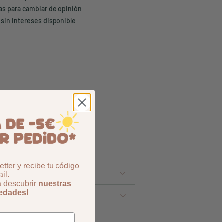
ías para cambiar de opinión
 sin intereses disponible
tter y recibe tu código
il.
a descubrir
nuestras
vedades!