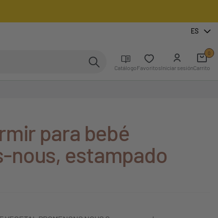
ES
0
Catálogo
Favoritos
Iniciar sesión
Carrito
rmir para bebé
-nous, estampado