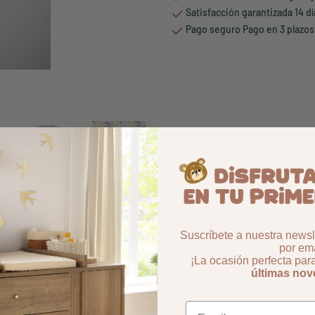
Satisfacción garantizada 14 d
Pago seguro Pago en 3 plazos
Suscríbete a nuestra newsle
por ema
¡La ocasión perfecta par
últimas no