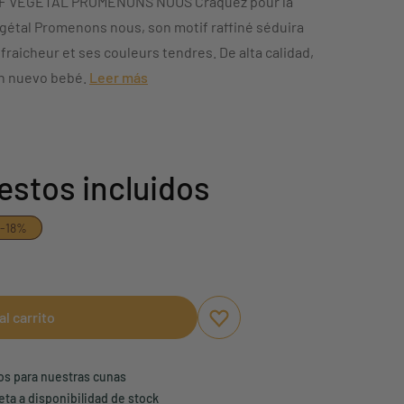
F VEGETAL PROMENONS NOUS Craquez pour la
gétal Promenons nous, son motif raffiné séduira
fraicheur et ses couleurs tendres. De alta calidad,
un nuevo bebé.
Leer más
estos incluidos
-18%
al carrito
Aggiungi ai preferiti
borrar favoritos
ños para nuestras cunas
eta a disponibilidad de stock