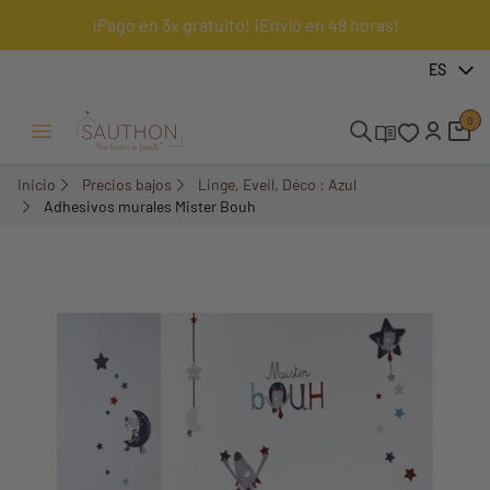
¡Pago en 3x gratuito! ¡Envío en 48 horas!
-62,67%
ES
0
Menú Abrir/Cerrar
Inicio
Precios bajos
Linge, Eveil, Déco : Azul
Adhesivos murales Mister Bouh