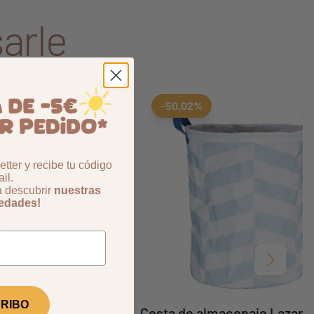
arle
Aggiungi ai preferiti
borrar favoritos
-50,02%
tter y recibe tu código
il.
a descubrir
nuestras
vedades!
Siguient
RIBO
 Lazare
Cesta de almacenaje Lazaru