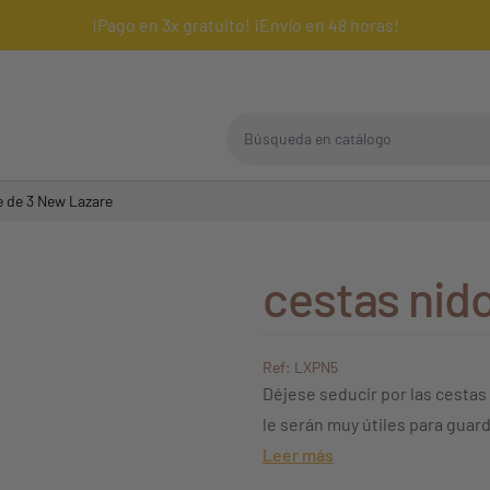
¡Pago en 3x gratuito! ¡Envío en 48 horas!
Búsqueda en catálogo
e de 3 New Lazare
cestas nido
Ref: LXPN5
Déjese seducir por las cestas
le serán muy útiles para guar
Leer más