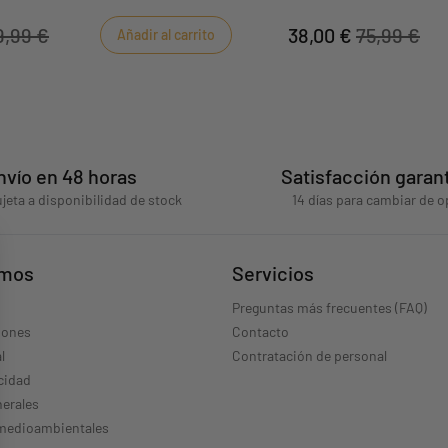
9,99 €
38,00 €
75,99 €
Añadir al carrito
nvío en 48 horas
Satisfacción garan
jeta a disponibilidad de stock
14 días para cambiar de o
omos
Servicios
Preguntas más frecuentes (FAQ)
iones
Contacto
l
Contratación de personal
acidad
erales
 medioambientales