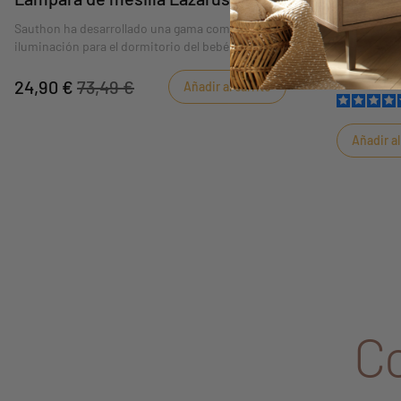
Sauthon ha desarrollado una gama completa de
Sauthon ha 
iluminación para el dormitorio del bebé. La
como cálida
lámpara de mesilla Lazare es el complemento
dormirlo.
perfecto para la decoración de su dormitorio.
24,90 €
73,49 €
Añadir al carrito
Añadir al
C