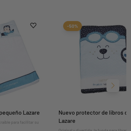
Aggiungi ai preferiti
borrar favoritos
-50%
Siguient
pequeño Lazare
Nuevo protector de libros de
Lazare
aíble para facilitar su
Original y divertida, la funda para libreta