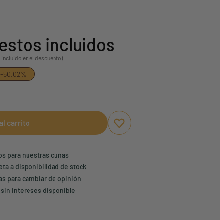
estos incluidos
 incluido en el descuento)
-50,02%
al carrito
Aggiungi ai preferiti
borrar favoritos
ños para nuestras cunas
eta a disponibilidad de stock
ías para cambiar de opinión
 sin intereses disponible