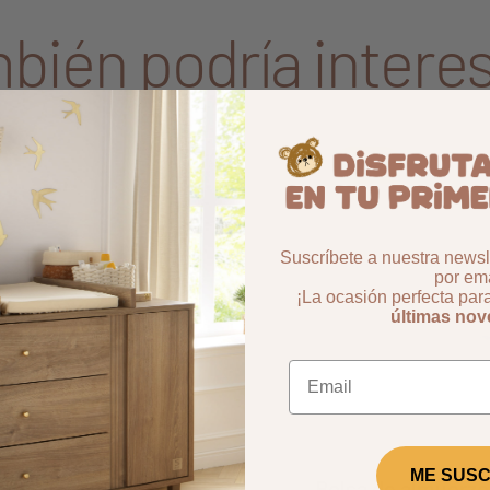
bién podría interes
Aggiungi ai preferiti
borrar favoritos
99%
-50%
Suscríbete a nuestra newsle
por ema
¡La ocasión perfecta par
últimas no
ME SUSC
ázaro
Bolsa de almuerzo