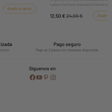
Lazare mantiene ordenada la libreta sanit
Añadir al carrito
papeles médicos de tu hijo.
12,50 €
24,99 €
Añadir al 
tizada
Pago seguro
pinión
Pago en 3 plazos sin intereses disponible
Síguenos en