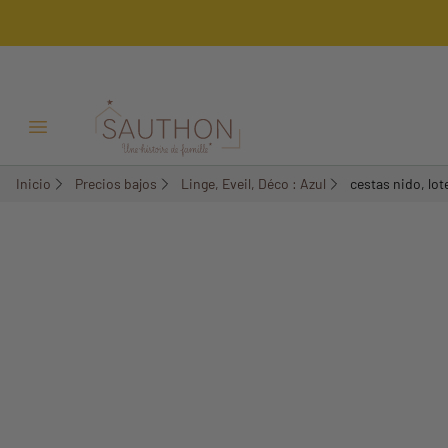
-50,02%
Menú Abrir/Cerrar
Inicio
Precios bajos
Linge, Eveil, Déco : Azul
cestas nido, lot