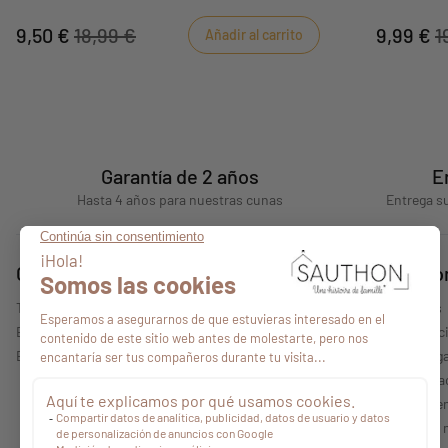
9,50 €
18,99 €
9,99 €
1
Añadir al carrito
Garantía de 2 años
E
Hasta 4 años para nuestras cunas
Entrega su
Consejos
Quiénes s
Todos nuestros consejos
Quiénes somos
Encontrar un punto de venta
Nuestras colecc
Espacio profesional
Información lega
Política de priv
Condiciones gen
Características