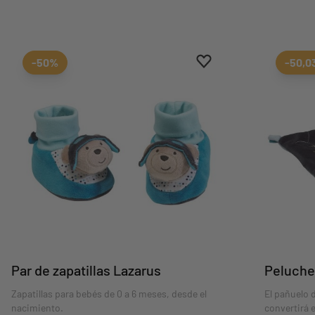
Aggiungi ai preferiti
borrar favoritos
-50%
-50,0
Par de zapatillas Lazarus
Peluche
Zapatillas para bebés de 0 a 6 meses, desde el
El pañuelo 
nacimiento.
convertirá 