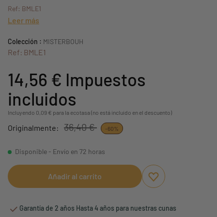
Ref: BMLE1
Leer más
Colección :
MISTERBOUH
Ref: BMLE1
14,56 €
Impuestos
incluidos
Incluyendo 0,09 € para la ecotasa (no está incluido en el descuento)
36,40 €
Originalmente:
-60%
Disponible - Envío en 72 horas
Añadir al carrito
Aggiungi ai preferi
borrar favoritos
Garantía de 2 años Hasta 4 años para nuestras cunas