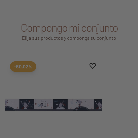
Compongo mi conjunto
Elija sus productos y componga su conjunto
Aggiungi ai preferiti
borrar favoritos
-60,02%