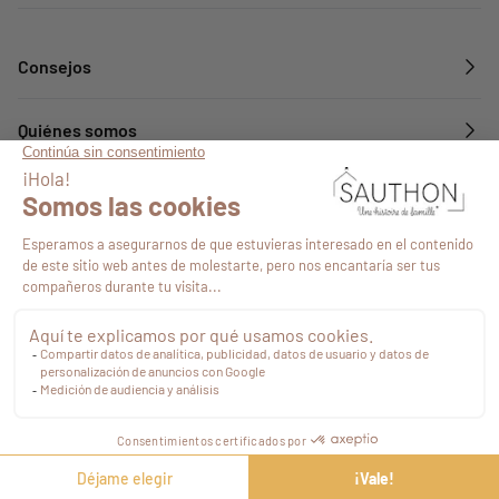
Consejos
Quiénes somos
Servicios
Síguenos en
14,56 €
Impuestos
Finalizar
compra
incluidos
©2026
-
Mapa del sitio
-
Agencia web Novius