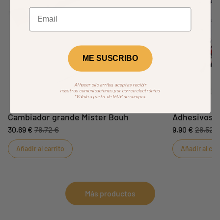
ME SUSCRIBO
Siguient
Al hacer clic arriba, aceptas recibir
nuestras comunicaciones por correo electrónico.
*Válido a partir de 150€ de compra.
Cambiador grande Mister Bouh
Adhesivos m
30,69 €
76,72 €
9,90 €
26,52 
Añadir al carrito
Añadir al car
Más productos