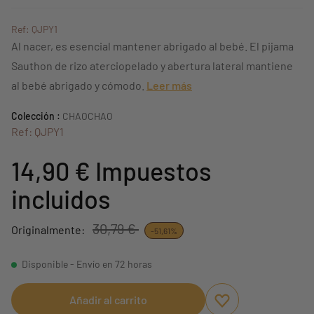
Ref: QJPY1
Al nacer, es esencial mantener abrigado al bebé. El pijama
Sauthon de rizo aterciopelado y abertura lateral mantiene
al bebé abrigado y cómodo.
Leer más
Colección :
CHAOCHAO
Ref: QJPY1
14,90 €
Impuestos
incluidos
30,79 €
Originalmente:
-51,61%
Disponible - Envío en 72 horas
Añadir al carrito
Aggiungi ai preferi
borrar favoritos