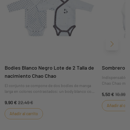
Siguient
Bodies Blanco Negro Lote de 2 Talla de
Sombrero C
nacimiento Chao Chao
Indispensable e
Chao Chao mant
El conjunto se compone de dos bodies de manga
calentita.
larga en colores contrastados: un body blanco con
5,50 €
10,99 €
ribete gris oscuro en contraste y un body con
9,90 €
22,49 €
gráfico integral en blanco y negro.
Añadir al car
Añadir al carrito