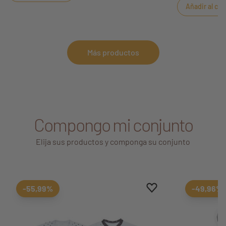
Añadir al car
Más productos
Compongo mi conjunto
Elija sus productos y componga su conjunto
Aggiungi ai preferiti
borrar favoritos
-55,99%
-49,96%