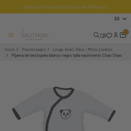
¡Pago en 3x gratuito! ¡Envío en 48 horas!
-51,61%
ES
0
Menú Abrir/Cerrar
Inicio
Precios bajos
Linge, Eveil, Déco : Mixto y lúdico
Pijama de terciopelo blanco negro talla nacimiento Chao Chao