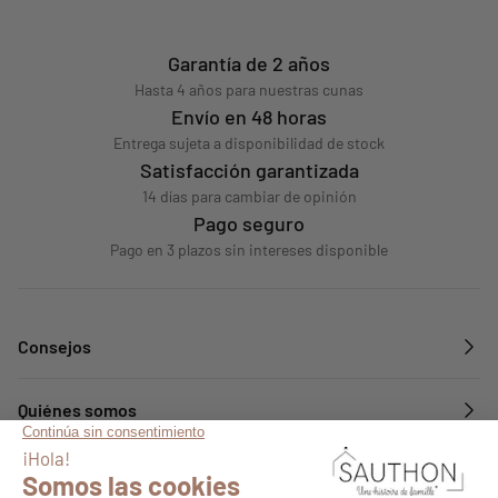
Garantía de 2 años
Hasta 4 años para nuestras cunas
Envío en 48 horas
Entrega sujeta a disponibilidad de stock
Satisfacción garantizada
14 días para cambiar de opinión
Pago seguro
Pago en 3 plazos sin intereses disponible
Consejos
Quiénes somos
Servicios