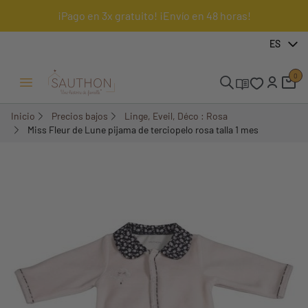
¡Pago en 3x gratuito! ¡Envío en 48 horas!
-51,61%
ES
0
Menú Abrir/Cerrar
Inicio
Precios bajos
Linge, Eveil, Déco : Rosa
Miss Fleur de Lune pijama de terciopelo rosa talla 1 mes