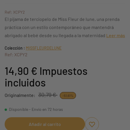
Ref: XCPY2
El pijama de terciopelo de Miss Fleur de lune, una prenda
práctica con un estilo contemporáneo que mantendrá
abrigado al bebé desde su llegada a la maternidad
Leer más
Colección :
MISSFLEURDELUNE
Ref: XCPY2
14,90 €
Impuestos
incluidos
30,79 €
Originalmente:
-51,61%
Disponible - Envío en 72 horas
Añadir al carrito
Aggiungi ai preferi
borrar favoritos