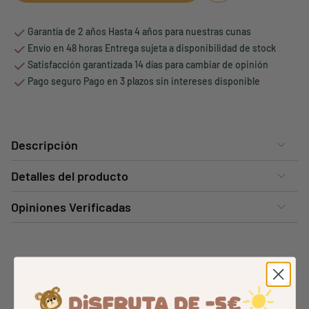
Garantía de 2 años Hasta 4 años para nuestras cunas
Envío en 48 horas Entrega sujeta a disponibilidad de stock
Satisfacción garantizada 14 días para cambiar de opinión
Pago seguro Pago en 3 plazos sin intereses disponible
Descripción
Detalles del producto
Opiniones Verificadas
También podría interesarle