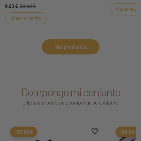
9,90 €
22,49 €
Añadir al car
Añadir al carrito
Más productos
Compongo mi conjunto
Elija sus productos y componga su conjunto
Aggiungi ai preferiti
borrar favoritos
-55,99%
-50,04%