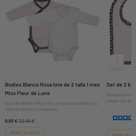
Siguient
Bodies Blanco Rosa lote de 2 talla 1 mes
Set de 2 ba
Miss Fleur de Lune
Para las primer
creado dos babe
Body de algodón Miss Fleur de lune para vestir a tu
niña con estilo y comodidad.
9,90 €
22,49 €
Añadir al carrito
Añadir al car