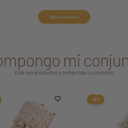
asta 15 kg.
juvenil de 190x90 cm, ade
cómoda y un armario
: 97 x 10 x 77 cm
Más productos
ompongo mi conjun
Elija sus productos y componga su conjunto
Aggiungi ai preferiti
borrar favoritos
-18%