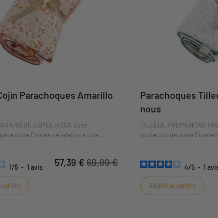
ojín Parachoques Amarillo
Parachoques Till
nous
ARA BEBÉ ESMEE ROSA Este
TILLEUL PROMENONS NOU
para cuna Esmee se adapta a una
protector de cuna Promen
0x60cm o 140x70cm. Frescos y
una cuna de 120x60cm o 1
los motivos florales del tema Esmee
tiernos, los diseños de 
57,39 €
69,99 €
refinado estilo campestre a la cama de
un estilo natural y refinad
1
/
5
-
1
avis
4
/
5
-
1
avi
 diseño colorido y entrañable aportará
corativo al dormitorio de tu hijo. Es
 carrito
Añadir al carrito
ra, por lo que su hijo no se chocará
rotes de la cama.