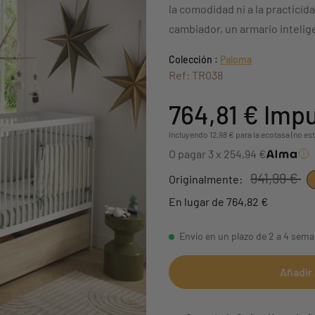
la comodidad ni a la practicid
cambiador, un armario inteli
Colección :
Paloma
Ref: TR038
764,81 €
Impu
Incluyendo 12,98 € para la ecotasa (no est
O pagar 3 x 254,94 €
941,99 €
Originalmente:
En lugar de 764,82 €
Envío en un plazo de 2 a 4 sem
Añadir 