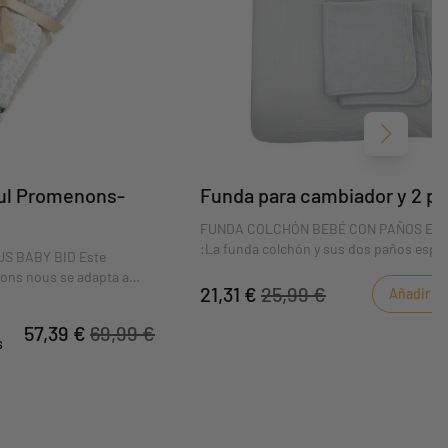
Siguient
eul Promenons-
Funda para cambiador y 2 p
FUNDA COLCHÓN BEBÉ CON PAÑOS ES
:La funda colchón y sus dos paños espo
S BABY BID Este
muy útiles para cambiar al bebé en seco
ons nous se adapta a
paños de esponja garantizan que la super
21,31 €
25,99 €
Añadir al 
40x70cm. Frescos y
pañal esté siempre limpia.DIMENSIONES 
Promenons nous aportan
x 6 cm
57,39 €
69,99 €
o a la cama de tu bebé.
s