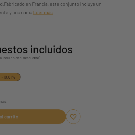
ad.Fabricado en Francia, este conjunto incluye un
gente y una cama
Leer más
estos incluidos
á incluido en el descuento)
-18,81%
anas.
al carrito
Aggiungi ai preferiti
borrar favoritos