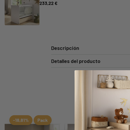
233,22 €
Descripción
Detalles del producto
Tam
Aggiungi ai preferiti
borrar favoritos
-18,81%
Pack
-18%