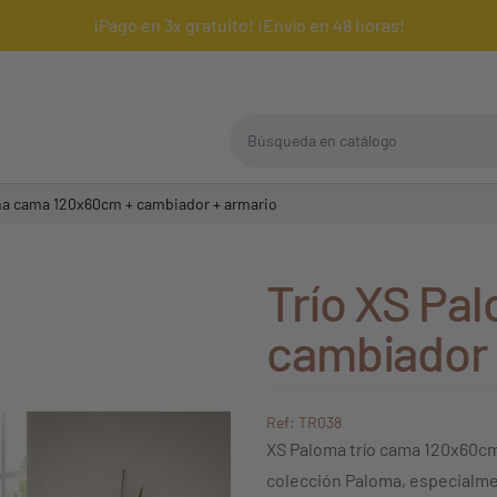
¡Pago en 3x gratuito! ¡Envío en 48 horas!
Búsqueda en catálogo
ma cama 120x60cm + cambiador + armario
Trío XS Pa
cambiador 
Ref: TR038
XS Paloma trío cama 120x60cm
colección Paloma, especialme