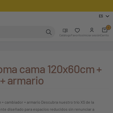
ES
0
Catálogo
Favoritos
Iniciar sesión
Carrito
loma cama 120x60cm +
+ armario
 + cambiador + armario Descubra nuestro trío XS de la
nte diseñado para espacios reducidos sin renunciar a