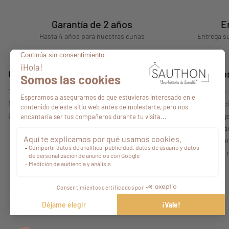
Garantía de 2 años
E
Hasta 4 años para nuestras cunas
Entrega su
Consejos
Quiénes s
Todos nuestros consejos
Quiénes somos
Encontrar un punto de venta
Nuestras colecc
Espacio profesional
Información lega
Política de priv
Condiciones gen
Características