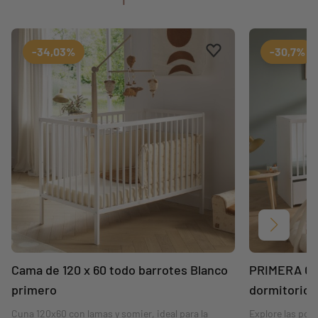
Aggiungi ai preferiti
borrar favoritos
-34,03%
-30,7%
Siguient
Cama de 120 x 60 todo barrotes Blanco
PRIMERA Cam
primero
dormitorio 
Cuna 120x60 con lamas y somier, ideal para la
Explore las posi