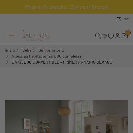
¡Pago en 3x gratuito! ¡Envío en 48 horas!
-26,37%
ES
Pack
0
Menú Abrir/Cerrar
Inicio
Bébé
Su dormitorio
Nuestras habitaciones DUO completas
CAMA DUO CONVERTIBLE + PRIMER ARMARIO BLANCO