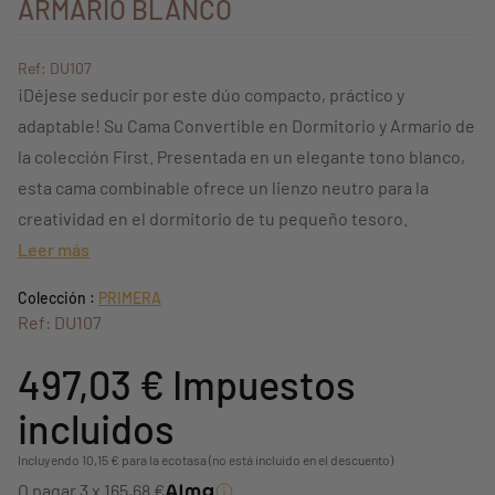
ARMARIO BLANCO
Ref: DU107
¡Déjese seducir por este dúo compacto, práctico y
adaptable! Su Cama Convertible en Dormitorio y Armario de
la colección First. Presentada en un elegante tono blanco,
esta cama combinable ofrece un lienzo neutro para la
creatividad en el dormitorio de tu pequeño tesoro.
Leer más
Colección :
PRIMERA
Ref: DU107
497,03 €
Impuestos
incluidos
Incluyendo 10,15 € para la ecotasa (no está incluido en el descuento)
O pagar 3 x 165,68 €