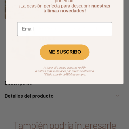
por email.
295,93 €
¡La ocasión perfecta para descubrir
nuestras
últimas novedades!
PRIMER armario abierto Madera blanca
201,10 €
ME SUSCRIBO
Al hacer clic arriba, aceptas recibir
nuestras comunicaciones por correo electrónico.
*Válido a partir de 150€ de compra.
Descripción
Detalles del producto
También podría interesarle