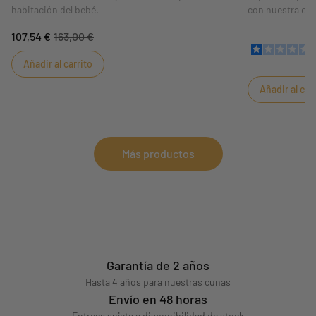
habitación del bebé.
con nuestra cu
juvenil de 90x19
107,54 €
163,00 €
opción económi
estilo. Present
Añadir al carrito
cama combinable
creatividad en 
Añadir al car
Más productos
Garantía de 2 años
Hasta 4 años para nuestras cunas
Envío en 48 horas
Entrega sujeta a disponibilidad de stock