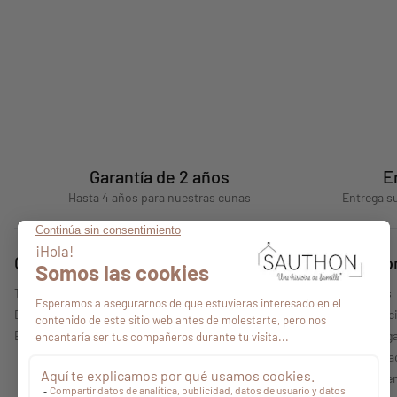
Garantía de 2 años
E
Hasta 4 años para nuestras cunas
Entrega su
Consejos
Quiénes s
Todos nuestros consejos
Quiénes somos
Encontrar un punto de venta
Nuestras colecc
Espacio profesional
Información lega
Política de priv
Condiciones gen