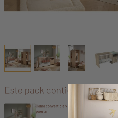
Este pack contiene
Cama convertible y cómoda UP Chêne Doré de 1
puerta