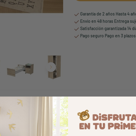
Garantía de 2 años Hasta 4 a
Envío en 48 horas Entrega suj
Satisfacción garantizada 14 d
Pago seguro Pago en 3 plazos
Armario abierto UP Roble dorado
207,20 €