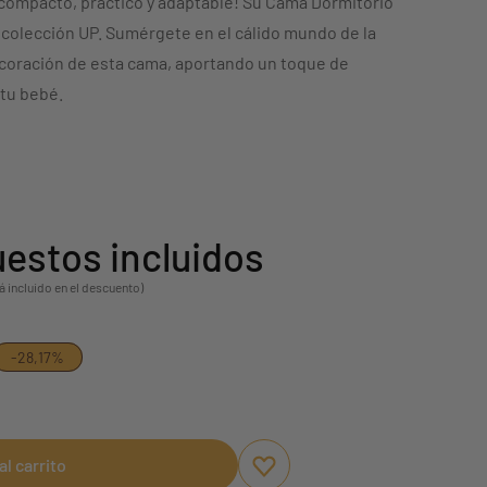
 compacto, práctico y adaptable! Su Cama Dormitorio
a colección UP. Sumérgete en el cálido mundo de la
ecoración de esta cama, aportando un toque de
 tu bebé.
estos incluidos
á incluido en el descuento)
-28,17%
al carrito
Aggiungi ai preferiti
borrar favoritos