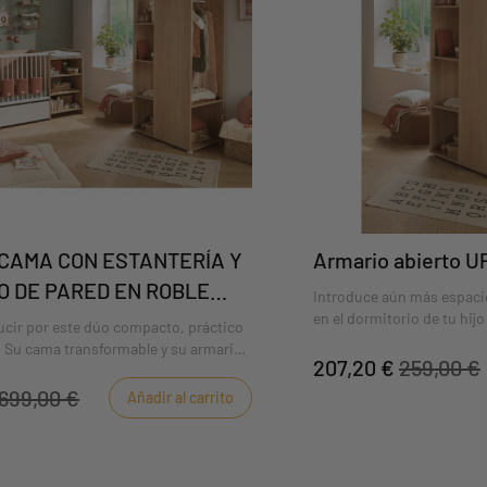
 CAMA CON ESTANTERÍA Y
Armario abierto U
O DE PARED EN ROBLE
Introduce aún más espac
O
en el dormitorio de tu hijo
ucir por este dúo compacto, práctico
mueble de la colección UP.
! Su cama transformable y su armario
organización sin esfuerzo
207,20 €
259,00 €
ción UP.
Sumérjase en el acogedor
estanterías y un armario 
 la madera de roble dorado, el
699,00 €
Añadir al carrito
integrado. La madera de r
esta cama, que aporta un toque de
ambiente cálido, creando
ón al dormitorio de su bebé.
donde cada prenda de ropa
encuentra su lugar.