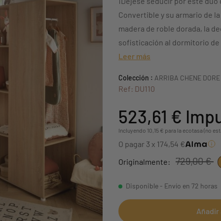
¡Déjese seducir por este dúo
Convertible y su armario de l
madera de roble dorada, la d
sofisticación al dormitorio de
Leer más
Colección :
ARRIBA CHENE DORE
Ref: DU110
523,61 €
Impu
Incluyendo 10,15 € para la ecotasa (no est
O pagar 3 x 174,54 €
729,00 €
Originalmente:
Disponible - Envío en 72 horas
Añadir 