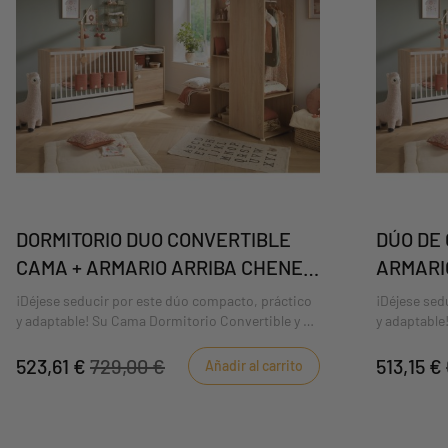
DORMITORIO DUO CONVERTIBLE
DÚO DE
CAMA + ARMARIO ARRIBA CHENE
ARMARI
DORE
DORAD
¡Déjese seducir por este dúo compacto, práctico
¡Déjese sed
y adaptable! Su Cama Dormitorio Convertible y su
y adaptable
armario de la colección UP. Sumérgete en el
de la colec
cálido mundo de la madera de roble dorada, la
universo de
523,61 €
729,00 €
513,15 €
Añadir al carrito
decoración de esta cama, aportando un toque de
acabado de 
sofisticación al dormitorio de tu bebé.
sofisticaci