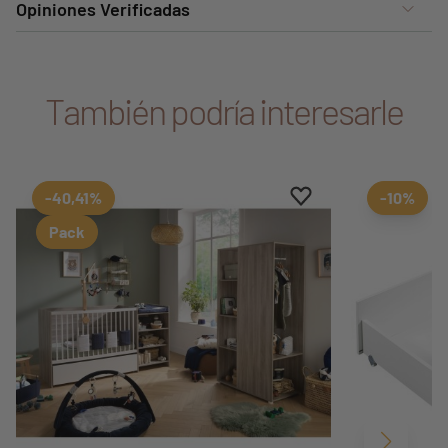
Opiniones Verificadas
También podría interesarle
Aggiungi ai preferiti
borrar favoritos
-40,41%
-10%
Pack