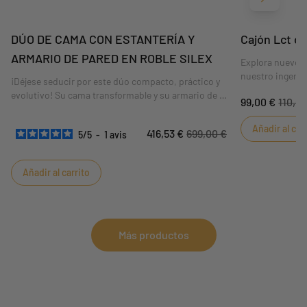
Siguient
DÚO DE CAMA CON ESTANTERÍA Y
Cajón Lct c
ARMARIO DE PARED EN ROBLE SILEX
Explora nuevos 
nuestro ingenio
¡Déjese seducir por este dúo compacto, práctico y
para complemen
evolutivo! Su cama transformable y su armario de la
99,00 €
110,0
de la colección
colección UP Roble Silex.
Diseñada con esmero,
atención al deta
esta cama evolutiva de 120 x 60 cm se transforma
Añadir al car
caracterizan a 
416,53 €
699,00 €
5
/
5
-
1
avis
en una espaciosa cama junior de 90 x 190 cm,
cama es el aliad
acompañando el crecimiento de su pequeño.
simplificar tu d
Añadir al carrito
Más productos