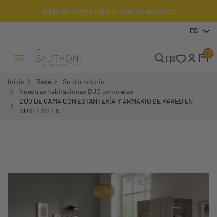
¡Pago en 3x gratuito! ¡Envío en 48 horas!
-40,41%
ES
Pack
0
Menú Abrir/Cerrar
Inicio
Bébé
Su dormitorio
Nuestras habitaciones DUO completas
DÚO DE CAMA CON ESTANTERÍA Y ARMARIO DE PARED EN
ROBLE SILEX