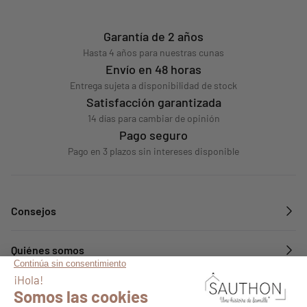
Garantía de 2 años
Hasta 4 años para nuestras cunas
Envío en 48 horas
Entrega sujeta a disponibilidad de stock
Satisfacción garantizada
14 días para cambiar de opinión
Pago seguro
Pago en 3 plazos sin intereses disponible
Consejos
Quiénes somos
Servicios