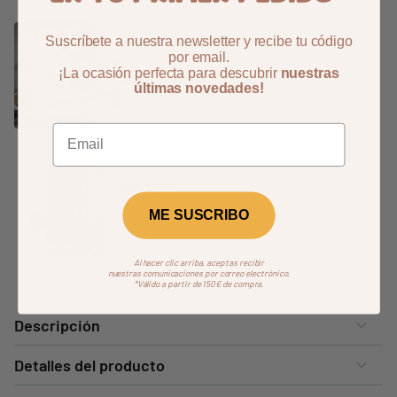
Cama de dormitorio UP Chêne Silex cajonera y
Suscríbete a nuestra newsletter y recibe tu código
estantería
por email.
¡La ocasión perfecta para descubrir
nuestras
264,00 €
últimas novedades!
Armario abierto UP Roble Silex
152,53 €
ME SUSCRIBO
Al hacer clic arriba, aceptas recibir
nuestras comunicaciones por correo electrónico.
*Válido a partir de 150€ de compra.
Descripción
Detalles del producto