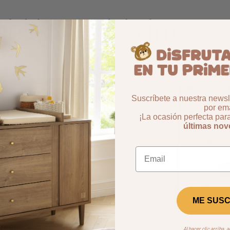
bién podría interes
Aggiungi ai preferiti
borrar favoritos
-53,7%
Suscríbete a nuestra newsle
por ema
¡La ocasión perfecta par
últimas no
ME SUSC
Hello
Hola alfombra dor
Al hacer clic arriba, 