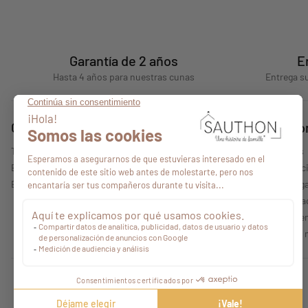
Garantía de 2 años
E
Hasta 4 años para nuestras cunas
Entrega su
Consejos
Quiénes s
Todos nuestros consejos
Quiénes somos
Encontrar un punto de venta
Nuestras colecc
Espacio profesional
Información lega
Política de priv
Condiciones gen
Características