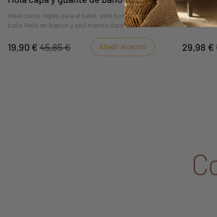
Ideal como regalo para el bebé, este bonito set de
Ideal para h
baño Hello en blanco y azul marino dará la
techo, este 
bienvenida y abrigará al bebé al salir del baño
a una toma 
19,90 €
45,85 €
29,98 €
Añadir al carrito
C