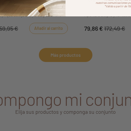
nuestras comunicaciones por
*Válido a partir de 1
abitaciones en las que no hay luz de
Alfombra infantil rectangul
aplique se fija a la pared y se enchufa
Aportará alegría y fantasía
convencional.
59,95 €
79,86 €
172,49 €
Añadir al carrito
Más productos
ompongo mi conjun
Elija sus productos y componga su conjunto