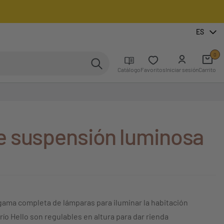
ES
0
Catálogo
Favoritos
Iniciar sesión
Carrito
 suspensión luminosa
gama completa de lámparas para iluminar la habitación
trío Hello son regulables en altura para dar rienda