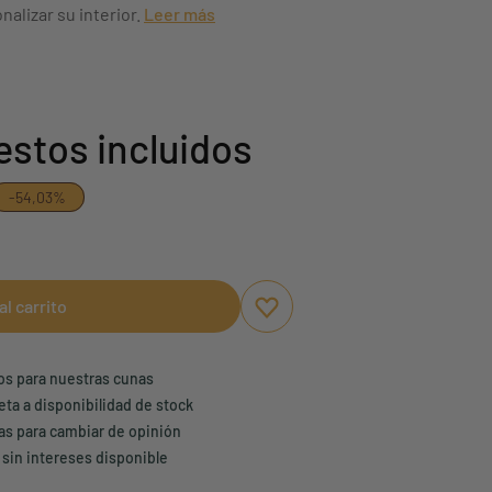
nalizar su interior.
Leer más
stos incluidos
-54,03%
al carrito
Aggiungi ai preferiti
borrar favoritos
ños para nuestras cunas
eta a disponibilidad de stock
ías para cambiar de opinión
 sin intereses disponible