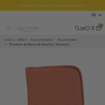
¡Pago en 3x gratuito! ¡Envío en 48 horas!
-15,03%
ES
0
Menú Abrir/Cerrar
Inicio
Bébé
Ropa y lencería
Ropa de bebé
Protector de libros de salud liso Terracota