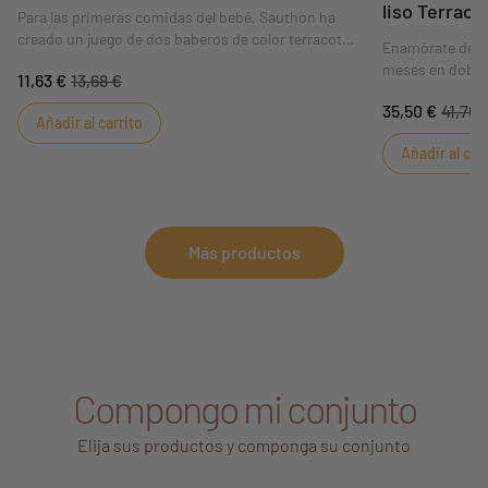
liso Terraco
Para las primeras comidas del bebé, Sauthon ha
creado un juego de dos baberos de color terracota
Enamórate del s
en gasa doble de algodón de la colección Les Unis.
meses en doble 
11,63 €
13,68 €
Baberos con dos caras: una cara en gasa doble de
colección Les U
algodón para mayor suavidad y la otra en rizo para
35,50 €
41,76 
aporta estilo y 
Añadir al carrito
mayor absorción.
armario del beb
Añadir al car
Más productos
Compongo mi conjunto
Elija sus productos y componga su conjunto