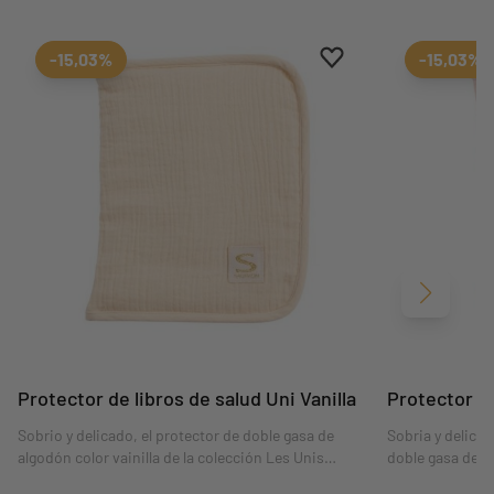
Aggiungi ai preferiti
borrar favoritos
-15,03%
-15,03%
Siguient
Protector de libros de salud Uni Vanilla
Protector de
Sobrio y delicado, el protector de doble gasa de
Sobria y delicad
algodón color vainilla de la colección Les Unis
doble gasa de a
mantendrá en orden la cartilla sanitaria y los
Les Unis manten