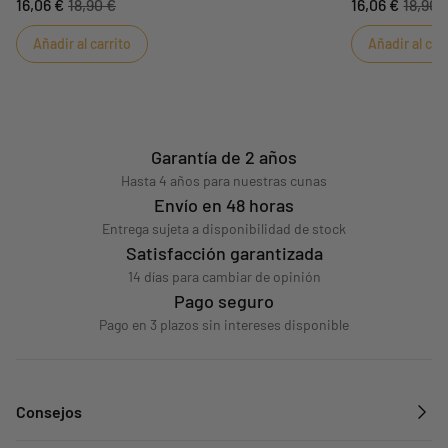
16,06 €
18,90 €
16,06 €
18,90 
papeles médicos de su hijo. Su superficie lisa te
los papeles médi
permite personalizarlo con el nombre de tu hijo
permite persona
Añadir al carrito
Añadir al car
bordado. La cremallera se abre rápida y fácilmente.
bordado. La cre
Garantía de 2 años
Hasta 4 años para nuestras cunas
Envío en 48 horas
Entrega sujeta a disponibilidad de stock
Satisfacción garantizada
14 días para cambiar de opinión
Pago seguro
Pago en 3 plazos sin intereses disponible
Consejos