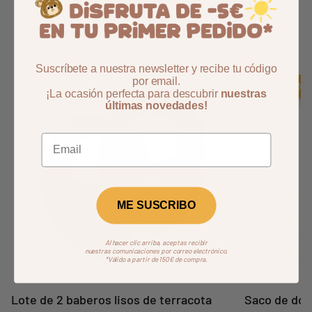
También podría interesarle
Suscríbete a nuestra newsletter y recibe tu código
por email.
Aggiungi ai preferiti
borrar favoritos
-14,99%
-14,99%
¡La ocasión perfecta para descubrir
nuestras
últimas novedades!
ME SUSCRIBO
Al hacer clic arriba, aceptas recibir
Siguient
nuestras comunicaciones por correo electrónico.
*Válido a partir de 150€ de compra.
Lote de 2 baberos lisos de terracota
Saco de dor