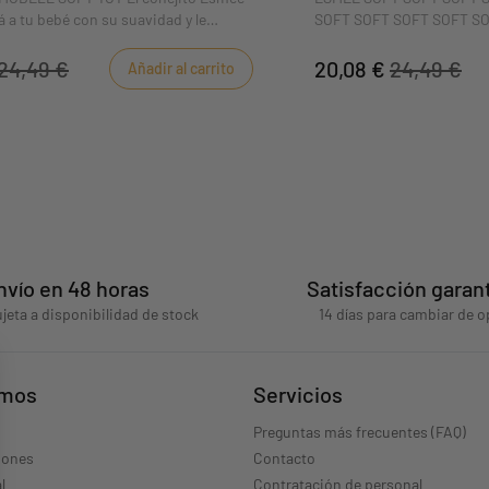
á a tu bebé con su suavidad y le
SOFT SOFT SOFT SOFT S
fort y paz allá donde vaya. Sus
a y naranja de moda seducirán a las
El pequeño conejo Esmée t
24,49 €
20,08 €
24,49 €
Añadir al carrito
con su suavidad y le aporta
donde vaya. Sus colores r
seducirán a las niñas.
nvío en 48 horas
Satisfacción garan
jeta a disponibilidad de stock
14 días para cambiar de o
omos
Servicios
Preguntas más frecuentes (FAQ)
iones
Contacto
l
Contratación de personal