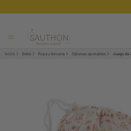
-18%
Menú Abrir/Cerrar
Inicio
Bébé
Ropa y lencería
Sábanas ajustables
Juego de 