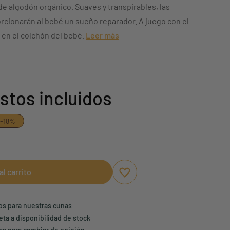
e algodón orgánico. Suaves y transpirables, las
cionarán al bebé un sueño reparador. A juego con el
en el colchón del bebé.
Leer más
stos incluidos
-18%
al carrito
Aggiungi ai preferiti
borrar favoritos
ños para nuestras cunas
eta a disponibilidad de stock