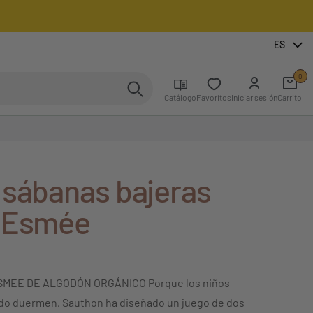
ES
0
Catálogo
Favoritos
Iniciar sesión
Carrito
 sábanas bajeras
s Esmée
ESMEE DE ALGODÓN ORGÁNICO Porque los niños
o duermen, Sauthon ha diseñado un juego de dos