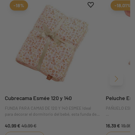
Aggiungi ai preferiti
borrar favoritos
-18%
-18,01%
Siguient
Cubrecama Esmée 120 y 140
Peluche Es
FUNDA PARA CAMAS DE 120 Y 140 ESMEE Ideal
PAÑUELO ESM
para decorar el dormitorio del bebé, esta funda de
cama aportará estilo y suavidad a la habitación de
El pañuelo Esme
40,99 €
49,99 €
16,39 €
19,99 
tu bebé. Se adapta tanto a las camas de 120x60
en el fiel compa
como a las de 140x70, ¡así que es práctica!
facilita su agarr