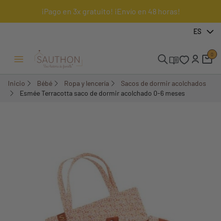
¡Pago en 3x gratuito! ¡Envío en 48 horas!
-18%
ES
0
Menú Abrir/Cerrar
Inicio
Bébé
Ropa y lencería
Sacos de dormir acolchados
Esmée Terracotta saco de dormir acolchado 0-6 meses