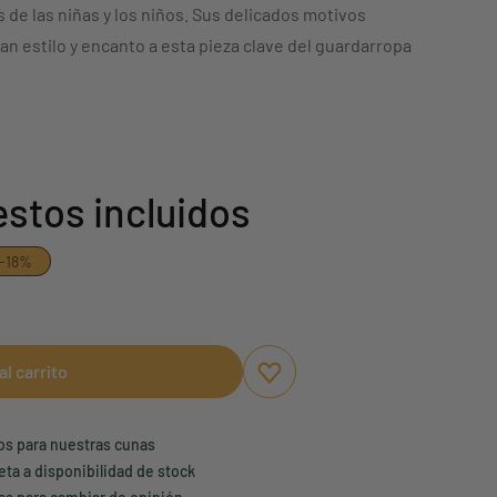
s de las niñas y los niños. Sus delicados motivos
an estilo y encanto a esta pieza clave del guardarropa
stos incluidos
-18%
al carrito
Aggiungi ai preferiti
borrar favoritos
ños para nuestras cunas
eta a disponibilidad de stock