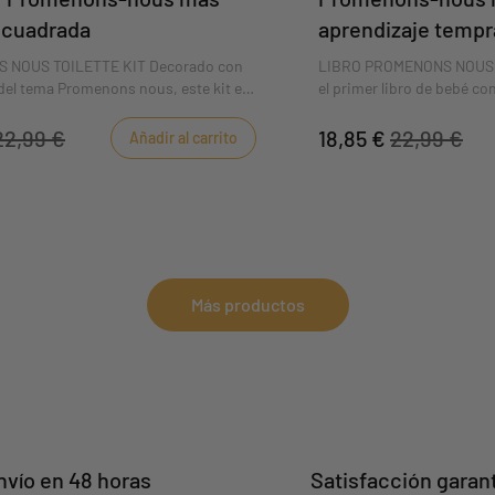
 cuadrada
aprendizaje temp
 NOUS TOILETTE KIT Decorado con
LIBRO PROMENONS NOUS 
 del tema Promenons nous, este kit es
el primer libro de bebé co
levar todos los artículos de aseo y
Promenons nous.
tu bebé cuando estés fuera de casa.
22,99 €
18,85 €
22,99 €
Añadir al carrito
Más productos
nvío en 48 horas
Satisfacción garan