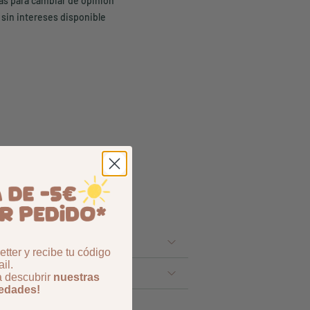
ías para cambiar de opinión
 sin intereses disponible
tter y recibe tu código
il.
a descubrir
nuestras
vedades!