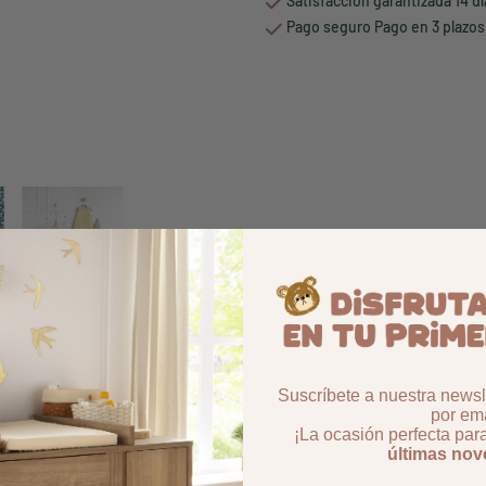
Satisfacción garantizada 14 d
Pago seguro Pago en 3 plazos
Suscríbete a nuestra newsle
por ema
¡La ocasión perfecta par
últimas no