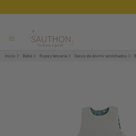
-18%
Menú Abrir/Cerrar
Inicio
Bébé
Ropa y lencería
Sacos de dormir acolchados