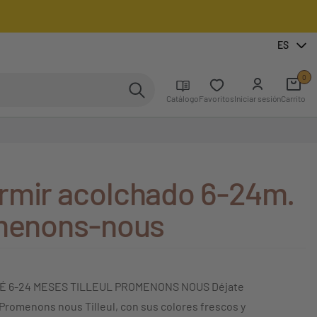
ES
0
Catálogo
Favoritos
Iniciar sesión
Carrito
rmir acolchado 6-24m.
omenons-nous
É 6-24 MESES TILLEUL PROMENONS NOUS Déjate
 Promenons nous Tilleul, con sus colores frescos y