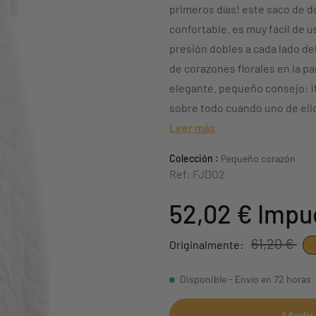
primeros días! este saco de d
confortable. es muy fácil de u
presión dobles a cada lado de
de corazones florales en la pa
elegante. pequeño consejo: ¡t
sobre todo cuando uno de ello
Leer más
Colección :
Pequeño corazón
Ref: FJDO2
52,02 €
Impue
61,20 €
Originalmente:
Disponible - Envío en 72 horas
Añadir 