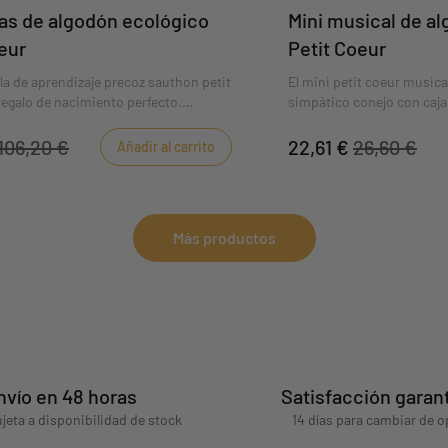
as de algodón ecológico
Mini musical de a
eur
Petit Coeur
lla de aprendizaje precoz sauthon petit
El mini petit coeur music
 regalo de nacimiento perfecto.
simpático conejo con caj
 de rizo mullido, es un lugar cómodo
incorporada. tirando de s
 bebé pase sus primeras horas de
entretendrá con la suave 
106,20 €
22,61 €
26,60 €
Añadir al carrito
. ¡una serie de actividades sensoriales
lazos facilitan la sujeción 
 bebé a descubrir el mundo mientras
o parque del bebé, a su si
práctico: aros desmontables y fácil de
cualquier otro soporte de s
coger, ¡el bebé también pu
Más productos
ritmo de la música!
nvío en 48 horas
Satisfacción garan
jeta a disponibilidad de stock
14 días para cambiar de o