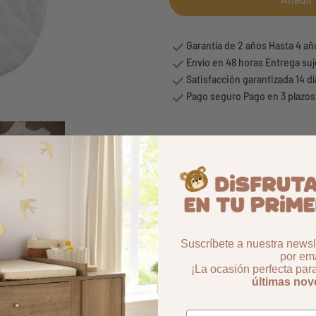
Garantía de 2 años Hasta 4 a
Envío en 48 horas Entrega suj
Satisfacción garantizada 14 d
Pago seguro Pago en 3 plazos
Suscríbete a nuestra newsle
por ema
¡La ocasión perfecta par
últimas no