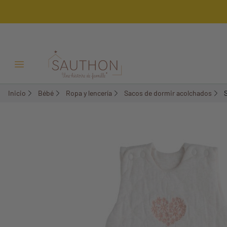
-15%
Menú Abrir/Cerrar
Inicio
Bébé
Ropa y lencería
Sacos de dormir acolchados