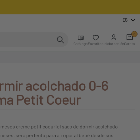
ES
0
Catálogo
Favoritos
Iniciar sesión
Carrito
rmir acolchado 0-6
a Petit Coeur
 meses creme petit coeur¡el saco de dormir acolchado
6 meses, será perfecto para arropar al bebé desde sus