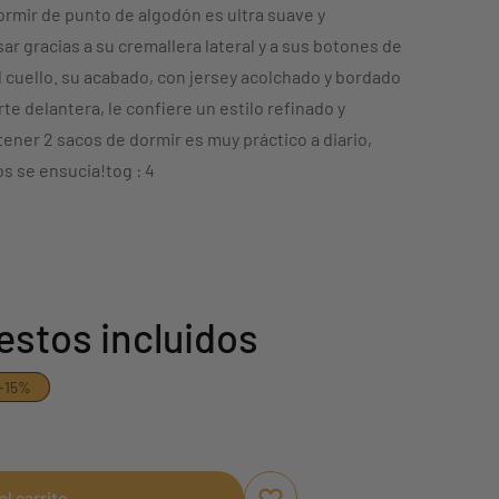
ormir de punto de algodón es ultra suave y
sar gracias a su cremallera lateral y a sus botones de
l cuello. su acabado, con jersey acolchado y bordado
rte delantera, le confiere un estilo refinado y
ener 2 sacos de dormir es muy práctico a diario,
s se ensucia!tog : 4
stos incluidos
-15%
al carrito