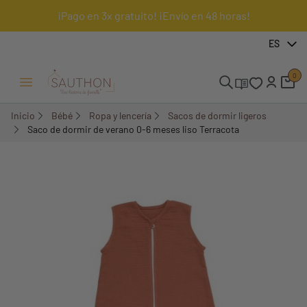
¡Pago en 3x gratuito! ¡Envío en 48 horas!
-15,01%
ES
0
Menú Abrir/Cerrar
Inicio
Bébé
Ropa y lencería
Sacos de dormir ligeros
Saco de dormir de verano 0-6 meses liso Terracota