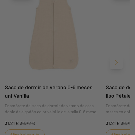
Siguient
Saco de dormir de verano 0-6 meses
Saco de dor
uni Vanilla
liso Pétale
Enamórate del saco de dormir de verano de gasa
Enamórate del s
doble de algodón color vainilla de la talla 0-6 meses
meses en doble 
de la colección Les Unis. Su color vainilla gustará a
colección Les U
31,21 €
36,72 €
31,21 €
36,72 
todas las mamás. Su alta calidad lo convierte en el
las mamás. Su al
regalo perfecto para un bebé.
perfecto para u
Añadir al carrito
Añadir al car