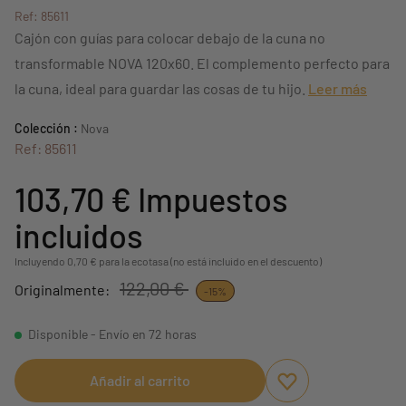
Ref: 85611
Cajón con guías para colocar debajo de la cuna no
transformable NOVA 120x60. El complemento perfecto para
la cuna, ideal para guardar las cosas de tu hijo.
Leer más
Colección :
Nova
Ref: 85611
103,70 €
Impuestos
incluidos
Incluyendo 0,70 € para la ecotasa (no está incluido en el descuento)
122,00 €
Originalmente:
-15%
Disponible - Envío en 72 horas
Añadir al carrito
Aggiungi ai preferi
borrar favoritos