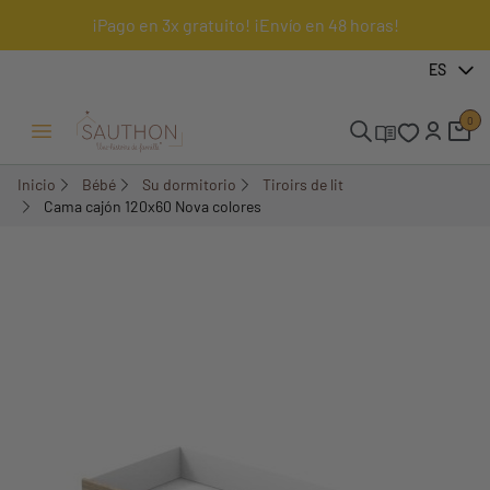
¡Pago en 3x gratuito! ¡Envío en 48 horas!
-15%
ES
0
Menú Abrir/Cerrar
Inicio
Bébé
Su dormitorio
Tiroirs de lit
Cama cajón 120x60 Nova colores