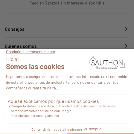
Pago en 3 plazos sin intereses disponible
Consejos
Quiénes somos
Servicios
Síguenos en
103,70 €
Impuestos
Finalizar
compra
incluidos