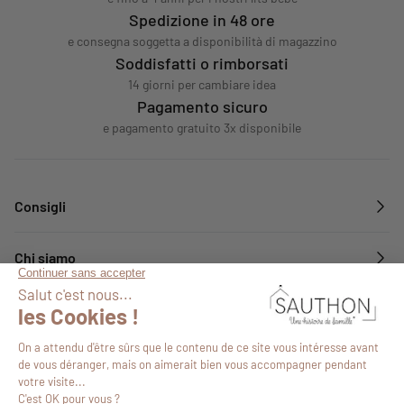
Spedizione in 48 ore
e consegna soggetta a disponibilità di magazzino
Soddisfatti o rimborsati
14 giorni per cambiare idea
Pagamento sicuro
e pagamento gratuito 3x disponibile
Consigli
Chi siamo
Servizi
Seguiteci