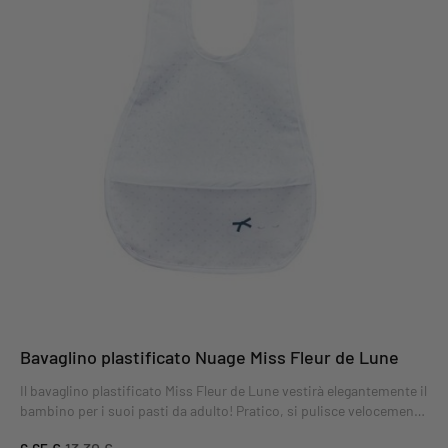
Bavaglino plastificato Nuage Miss Fleur de Lune
Il bavaglino plastificato Miss Fleur de Lune vestirà elegantemente il
bambino per i suoi pasti da adulto! Pratico, si pulisce velocemente
con una spugna e si chiude con un bottone a pressione.