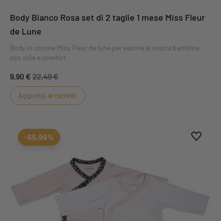
Body Bianco Rosa set di 2 taglie 1 mese Miss Fleur
de Lune
Body in cotone Miss Fleur de lune per vestire la vostra bambina
con stile e comfort.
9,90 €
22,49 €
Aggiungi al carrello
Aggiung
Rimuovi
-55,99%