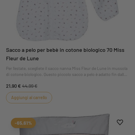
Sacco a pelo per bebè in cotone biologico 70 Miss
Fleur de Lune
Per l'estate, scegliete il sacco nanna Miss Fleur de Lune in mussola
di cotone biologico. Questo piccolo sacco a pelo è adatto fin dalla
nascita e garantisce al bambino un sonno sicuro.
21,90 €
44,99 €
Aggiungi al carrello
Aggiung
Rimuovi
-65,61%