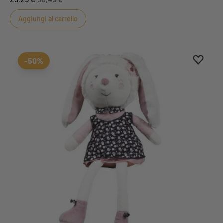
Aggiungi al carrello
Aggiung
Rimuovi
-50%