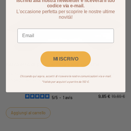
Iscriviti alla nostra newsletter e riceverai il tuo
codice via e-mail.
L'occasione perfetta per scoprire le nostre ultime
novità!
MI ISCRIVO
Fazzoletto di peluche Miss Fleur de Lune
Il fazzoletto in morbido velluto Miss Fleur de Lune diventerà il
Cliccando qui sopra, accetti di ricevere le nostre comunicazioni via e-mail.
compagno fedele del bambino.
*Valido per acquisti a partire da 150 €.
9,85 €
19,69 €
5
/
5
-
1
avis
Aggiungi al carrello