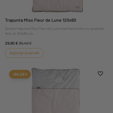
Trapunta Miss Fleur de Lune 120x60
Questa trapunta Miss Fleur de Lune starà benissimo su qualsiasi
letto di 120x60 cm.
29,90 €
85,49 €
Aggiungi al carrello
Aggiung
Rimuovi
-59,29%