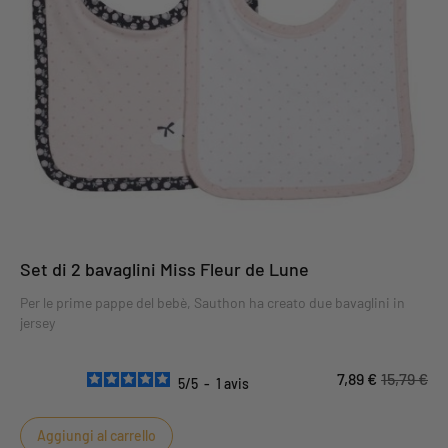
Set di 2 bavaglini Miss Fleur de Lune
Per le prime pappe del bebè, Sauthon ha creato due bavaglini in
jersey
7,89 €
15,79 €
5
/
5
-
1
avis
Aggiungi al carrello