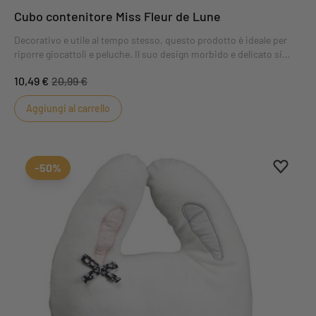
Cubo contenitore Miss Fleur de Lune
Decorativo e utile al tempo stesso, questo prodotto è ideale per
riporre giocattoli e peluche. Il suo design morbido e delicato si
abbina perfettamente alle camerette decorate con il tema Miss
10,49 €
20,99 €
Fleur de lune.
Aggiungi al carrello
Aggiung
Rimuovi
-50%