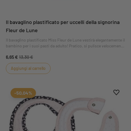
Il bavaglino plastificato per uccelli della signorina
Fleur de Lune
Il bavaglino plastificato Miss Fleur de Lune vestirà elegantemente il
bambino per i suoi pasti da adulto! Pratico, si pulisce velocemente
con una spugna e si chiude con un bottone a pressione.
6,65 €
13,30 €
Aggiungi al carrello
Aggiung
Rimuovi
-50,04%