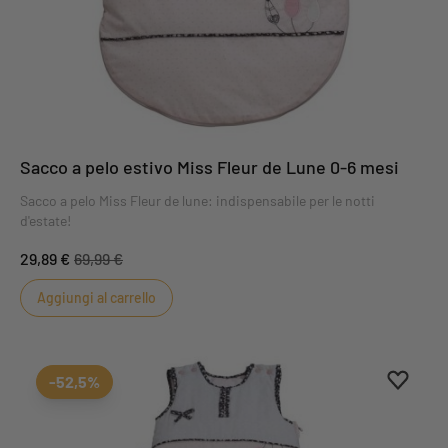
Sacco a pelo estivo Miss Fleur de Lune 0-6 mesi
Sacco a pelo Miss Fleur de lune: indispensabile per le notti
d'estate!
29,89 €
69,99 €
Aggiungi al carrello
Aggiung
Rimuovi
-52,5%