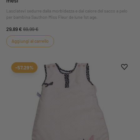
mesi
Lasciatevi sedurre dalla morbidezza e dal calore del sacco a pelo
per bambina Sauthon Miss Fleur de lune 1st age.
29,89 €
69,99 €
Aggiungi al carrello
Aggiung
Rimuovi
-57,29%