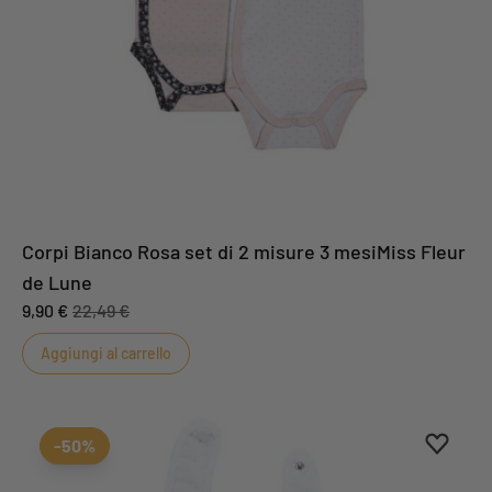
Corpi Bianco Rosa set di 2 misure 3 mesiMiss Fleur
de Lune
9,90 €
22,49 €
Aggiungi al carrello
Aggiung
Rimuovi
-50%