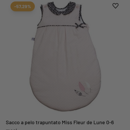
Aggiung
Rimuovi
-57,29%
Sacco a pelo trapuntato Miss Fleur de Lune 0-6