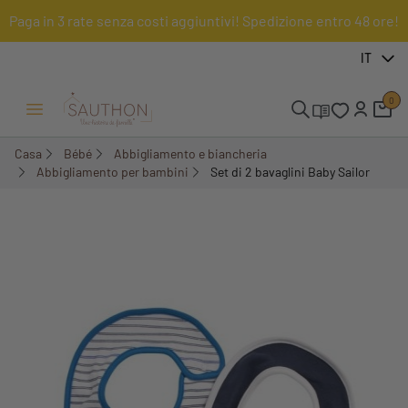
Paga in 3 rate senza costi aggiuntivi! Spedizione entro 48 ore!
-30,02%
IT
0
Menu Apri/Chiudi
Casa
Bébé
Abbigliamento e biancheria
Abbigliamento per bambini
Set di 2 bavaglini Baby Sailor