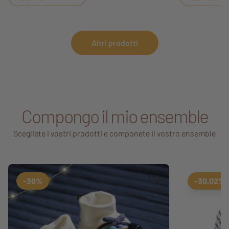
Altri prodotti
Compongo il mio ensemble
Scegliete i vostri prodotti e componete il vostro ensemble
Aggiungi ai preferiti
Rimuovi dai preferiti
-30%
-30,02%