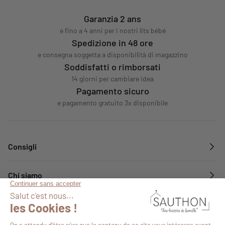
Garanzia 2 ans
e fino a 4 anni per i nostri lits bébé
Spedizione in 48 ore
e consegna soggetta a disponibilità di magazzino
Soddisfatti o rimborsati
14 giorni per cambiare idea
Pagamento sicuro
e pagamento gratuito 3x disponibile
Consigli
Chi siamo
Servizi