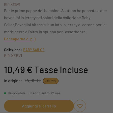
Rif: XEBV1
Per le prime pappe del bambino, Sauthon ha pensato a due
bavaglini in jersey nei colori della collezione Baby
Sailor.Bavaglini bifacciali: un lato in jersey di cotone per la
morbidezza e l'altro in spugna per l'assorbenza.
Per saperne di più
Collezione :
BABY SAILOR
Rif: XEBV1
10,49 €
Tasse incluse
14,99 €
In origine:
-30,02%
Disponibile - Spedito entro 72 ore
Aggiungi al carrello
Aggiungi ai preferi
Rimuovi dai preferi