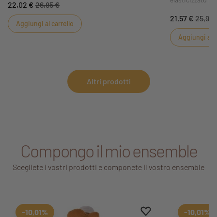
22,02 €
26,85 €
attaccata alle sbarre del lettino o al montante del
fornito con due 
passeggino per cullare il bambino con la sua dolce
21,57 €
25,99 
mantenere il b
Aggiungi al carrello
musica.
sempre pulita la
Aggiungi al c
Altri prodotti
Compongo il mio ensemble
Scegliete i vostri prodotti e componete il vostro ensemble
Aggiungi ai preferiti
Rimuovi dai preferiti
-10,01%
-10,01%