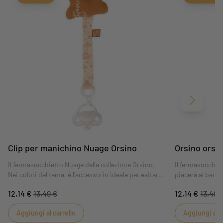
Avanti
Clip per manichino Nuage Orsino
Orsino orset
Il fermasucchietto Nuage della collezione Orsino.
Il fermasucchie
Nei colori del tema, è l'accessorio ideale per evitare
piacerà al bamb
che il bambino perda il succhietto e si pizzichi le
spugna non sbia
12,14 €
13,49 €
12,14 €
13,49 
dita, grazie al suo attacco appositamente studiato
bambino non per
per i neonati.
progettato appo
Aggiungi al carrello
Aggiungi al c
che si pizzichino