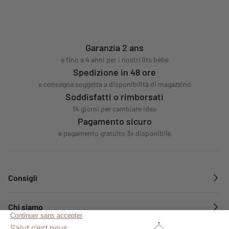
Garanzia 2 ans
e fino a 4 anni per i nostri lits bébé
Spedizione in 48 ore
e consegna soggetta a disponibilità di magazzino
Soddisfatti o rimborsati
14 giorni per cambiare idea
Pagamento sicuro
e pagamento gratuito 3x disponibile
Consigli
Chi siamo