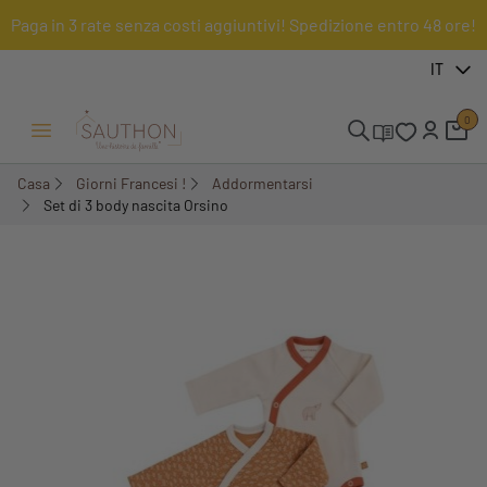
Paga in 3 rate senza costi aggiuntivi! Spedizione entro 48 ore!
-18,01%
IT
0
Menu Apri/Chiudi
Casa
Giorni Francesi !
Addormentarsi
Set di 3 body nascita Orsino