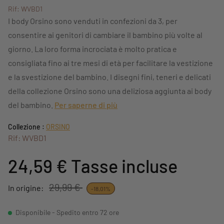
Rif: WVBD1
I body Orsino sono venduti in confezioni da 3, per
consentire ai genitori di cambiare il bambino più volte al
giorno. La loro forma incrociata è molto pratica e
consigliata fino ai tre mesi di età per facilitare la vestizione
e la svestizione del bambino. I disegni fini, teneri e delicati
della collezione Orsino sono una deliziosa aggiunta ai body
del bambino.
Per saperne di più
Collezione :
ORSINO
Rif: WVBD1
24,59 €
Tasse incluse
29,99 €
In origine:
-18,01%
Disponibile - Spedito entro 72 ore