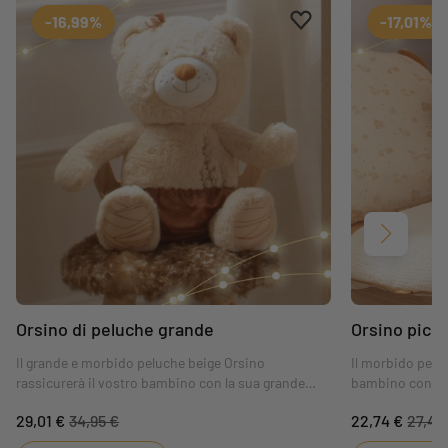
Aggiungi ai preferiti
Rimuovi dai preferiti
-16,99%
-17,01%
Avanti
Orsino di peluche grande
Orsino picc
Il grande e morbido peluche beige Orsino
Il morbido peluc
rassicurerà il vostro bambino con la sua grande
bambino con la 
morbidezza e gli porterà conforto e pace ovunque
conforto e pace
29,01 €
34,95 €
22,74 €
27,40
vada. I suoi colori di tendenza e l'indumento
tendenza e il s
coordinato color cammello piaceranno sia alle
del beige e del 