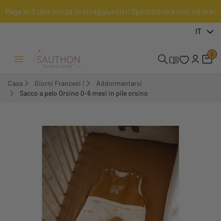
Paga in 3 rate senza costi aggiuntivi! Spedizione entro 48 ore!
-18%
IT
0
Menu Apri/Chiudi
Casa
Giorni Francesi !
Addormentarsi
Sacco a pelo Orsino 0-6 mesi in pile orsino