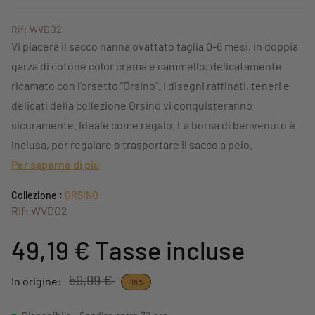
Rif: WVDO2
Vi piacerà il sacco nanna ovattato taglia 0-6 mesi, in doppia
garza di cotone color crema e cammello, delicatamente
ricamato con l'orsetto "Orsino". I disegni raffinati, teneri e
delicati della collezione Orsino vi conquisteranno
sicuramente. Ideale come regalo. La borsa di benvenuto è
inclusa, per regalare o trasportare il sacco a pelo.
Per saperne di più
Collezione :
ORSINO
Rif: WVDO2
49,19 €
Tasse incluse
59,99 €
In origine:
-18%