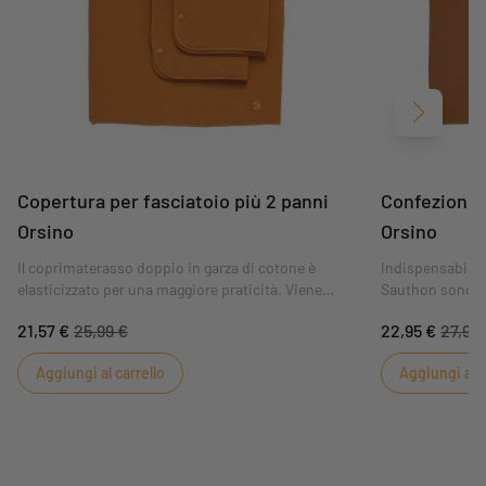
Avanti
Copertura per fasciatoio più 2 panni
Confezione d
Orsino
Orsino
Il coprimaterasso doppio in garza di cotone è
Indispensabili al
elasticizzato per una maggiore praticità. Viene
Sauthon sono m
fornito con due panni di spugna, ideali per
utilizzati come 
21,57 €
25,99 €
22,95 €
27,99
mantenere il bambino asciutto. Mantengono
cambio. Poiché i
sempre pulita la superficie del pannolino.
possibile al vi
Aggiungi al carrello
Aggiungi al c
sviluppato un p
tessuto molto m
soffice lavaggio