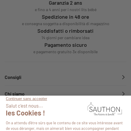
Garanzia 2 ans
e fino a 4 anni per i nostri lits bébé
Spedizione in 48 ore
e consegna soggetta a disponibilità di magazzino
Soddisfatti o rimborsati
14 giorni per cambiare idea
Pagamento sicuro
e pagamento gratuito 3x disponibile
Consigli
Chi siamo
Servizi
Seguiteci