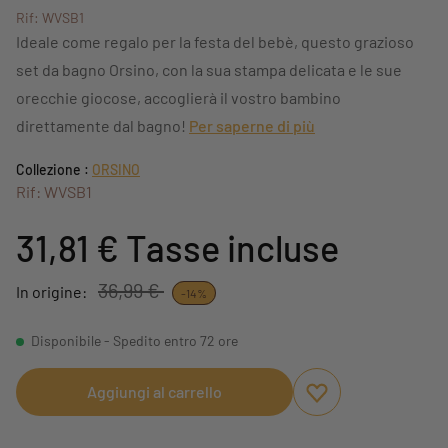
Rif: WVSB1
Ideale come regalo per la festa del bebè, questo grazioso
set da bagno Orsino, con la sua stampa delicata e le sue
orecchie giocose, accoglierà il vostro bambino
direttamente dal bagno!
Per saperne di più
Collezione :
ORSINO
Rif: WVSB1
31,81 €
Tasse incluse
36,99 €
In origine:
-14%
Disponibile - Spedito entro 72 ore
Aggiungi al carrello
Aggiungi ai preferi
Rimuovi dai preferi