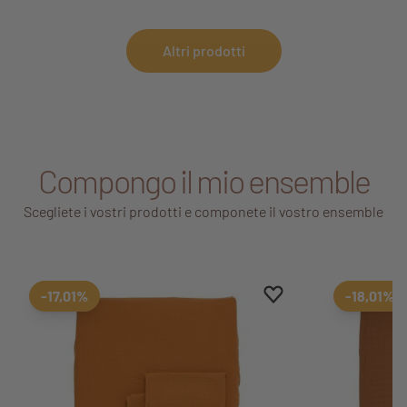
sacco a pelo.
Altri prodotti
Compongo il mio ensemble
Scegliete i vostri prodotti e componete il vostro ensemble
Aggiungi ai preferiti
Rimuovi dai preferiti
-17,01%
-18,01%