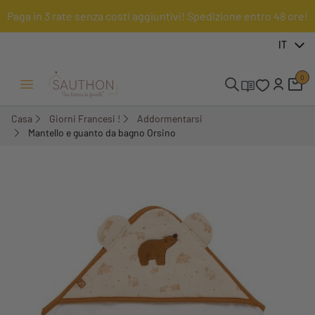
Paga in 3 rate senza costi aggiuntivi! Spedizione entro 48 ore!
-14%
IT
0
Menu Apri/Chiudi
Casa
Giorni Francesi !
Addormentarsi
Mantello e guanto da bagno Orsino