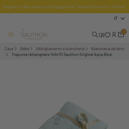
Paga in 3 rate senza costi aggiuntivi! Spedizione entro 48 ore!
-10%
IT
0
Menu Apri/Chiudi
Casa
Bébé
Abbigliamento e biancheria
Biancheria da letto
Trapunta rettangolare 140x70 Sauthon Original Aqua Blue