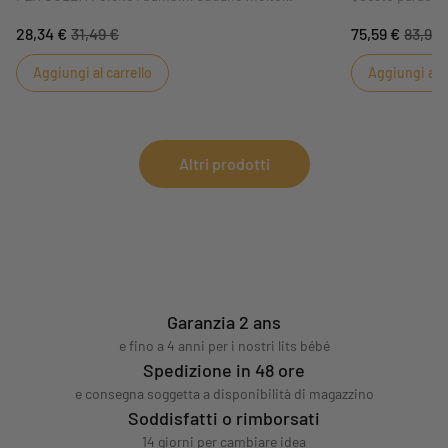
quando dormono, Sauthon ha progettato un set di
sfoderabile, si 
28,34 €
31,49 €
75,59 €
83,99 
due lenzuola ovali in cotone 100% per culle.
140x70 cm. Il s
Morbide e traspiranti, le lenzuola Original Bleu Aqua
tocco di morbid
Aggiungi al carrello
Aggiungi al c
regalano al bambino sonni tranquilli.
bambino. Quest
abbinato a tonal
cameretta del v
Altri prodotti
Garanzia 2 ans
e fino a 4 anni per i nostri lits bébé
Spedizione in 48 ore
e consegna soggetta a disponibilità di magazzino
Soddisfatti o rimborsati
14 giorni per cambiare idea