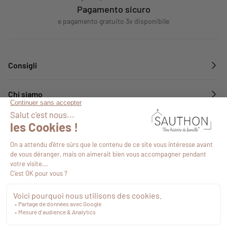
Pagamento sicuro
e pagamento gratuito 3x disponibile
Consigli
Chi siamo
Servizi
Seguiteci