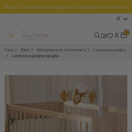
Paga in 3 rate senza costi aggiuntivi! Spedizione entro 48 ore!
-14,99%
IT
0
Menu Apri/Chiudi
Casa
Bébé
Abbigliamento e biancheria
Lenzuola a pieghe
Lenzuola a pieghe vaniglia