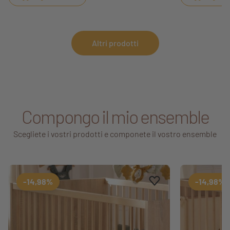
Altri prodotti
Compongo il mio ensemble
Scegliete i vostri prodotti e componete il vostro ensemble
Aggiungi ai preferiti
Rimuovi dai preferiti
-14,98%
-14,98%