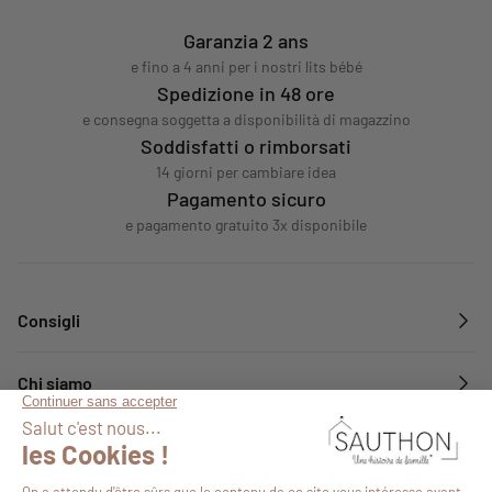
Garanzia 2 ans
e fino a 4 anni per i nostri lits bébé
Spedizione in 48 ore
e consegna soggetta a disponibilità di magazzino
Soddisfatti o rimborsati
14 giorni per cambiare idea
Pagamento sicuro
e pagamento gratuito 3x disponibile
Consigli
Chi siamo
Servizi