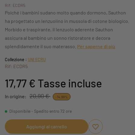
Rif: ECDR5
Poiché i bambini sudano molto quando dormono, Sauthon
ha progettato un lenzuolino in mussola di cotone biologico.
Morbido e traspirante, il lenzuolo aderente Sauthon
assicura al bambino un sonno ristoratore e decora
splendidamente il suo materasso.
Per saperne di più
Collezione :
UNI ECRU
Rif: ECDR5
17,77 €
Tasse incluse
20,90 €
In origine:
-14,99%
Disponibile - Spedito entro 72 ore
Aggiungi al carrello
Aggiungi ai preferi
Rimuovi dai preferi