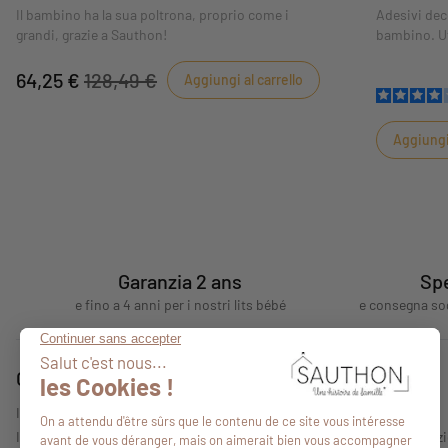
Il bambino ha la sua poltrona, proprio come i
Adesivi dec
grandi, grazie a Sauthon!
bambino. Uti
alla vostra 
64,25 €
128,49 €
Aggiungi al carrello
Aggiungi 
Garanzia 2 ans
Spe
e fino a 4 anni per i nostri lits bébé
e consegna sog
Consigli
Chi siamo
I nostri consigli
Chi siamo?
I nostri rivenditori
Le nostre collez