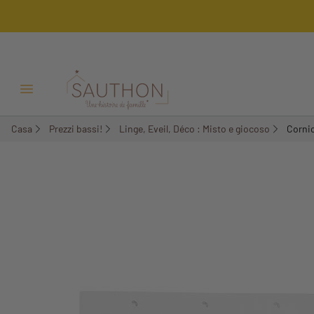
-60,37%
Menu Apri/Chiudi
Casa
Prezzi bassi!
Linge, Eveil, Déco : Misto e giocoso
Cornic