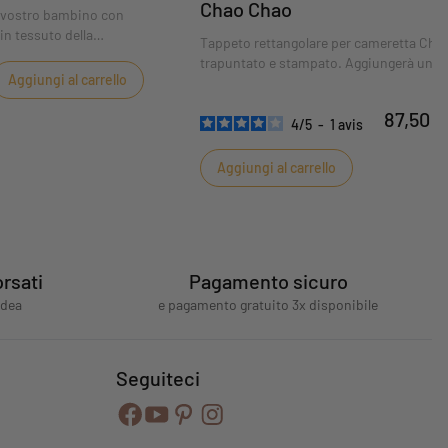
Chao Chao
l vostro bambino con
in tessuto della
Tappeto rettangolare per cameretta Cha
Sauthon.
trapuntato e stampato. Aggiungerà un to
Aggiungi al carrello
fantasia alla cameretta del vostro bambi
87,50 €
4
/
5
-
1
avis
Aggiungi al carrello
rsati
Pagamento sicuro
idea
e pagamento gratuito 3x disponibile
Seguiteci