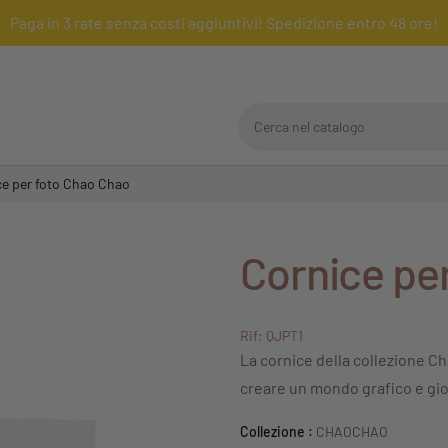
Paga in 3 rate senza costi aggiuntivi! Spedizione entro 48 ore!
Cerca nel catalogo
e per foto Chao Chao
Cornice pe
Rif: QJPT1
La cornice della collezione Ch
creare un mondo grafico e gi
Collezione :
CHAOCHAO