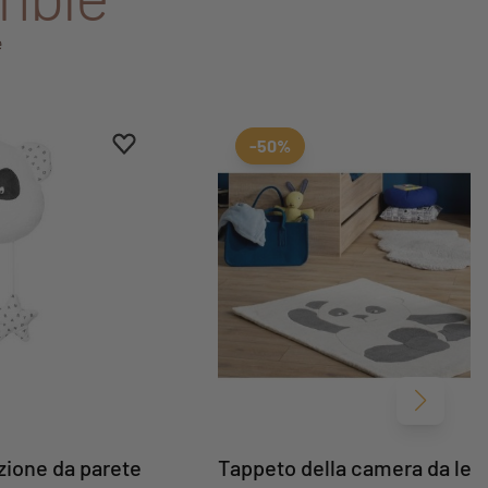
e
Aggiungi ai preferiti
Rimuovi dai preferiti
-50%
Avanti
ione da parete
Tappeto della camera da let