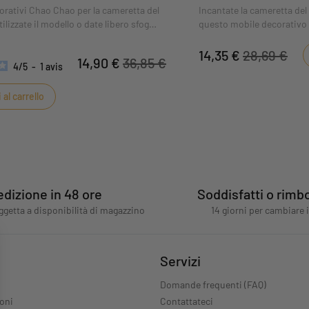
orativi Chao Chao per la cameretta del
Incantate la cameretta de
lizzate il modello o date libero sfogo
questo mobile decorativo 
fantasia!
collezione Chao Chao di 
14,35 €
28,69 €
14,90 €
36,85 €
4
/
5
-
1
avis
al carrello
dizione in 48 ore
Soddisfatti o rimbo
getta a disponibilità di magazzino
14 giorni per cambiare 
Servizi
Domande frequenti (FAQ)
ioni
Contattateci