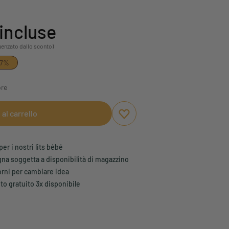
incluse
fluenzato dallo sconto)
37%
ore
al carrello
Aggiungi ai preferiti
Rimuovi dai preferiti
per i nostri lits bébé
na soggetta a disponibilità di magazzino
iorni per cambiare idea
 gratuito 3x disponibile