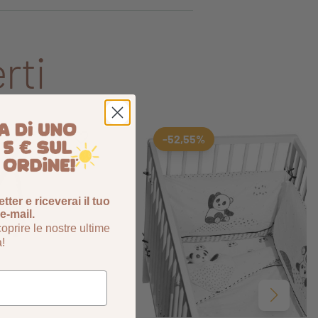
rti
Aggiungi ai preferiti
Rimuovi dai preferiti
-52,55%
etter e riceverai il tuo
e-mail.
oprire le nostre ultime
à!
Avanti