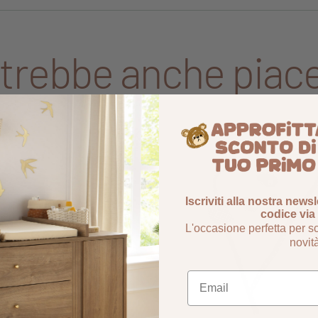
trebbe anche piace
Aggiungi ai preferiti
Rimuovi dai preferiti
8%
-50,02%
Iscriviti alla nostra newsl
codice via 
L'occasione perfetta per sc
novit