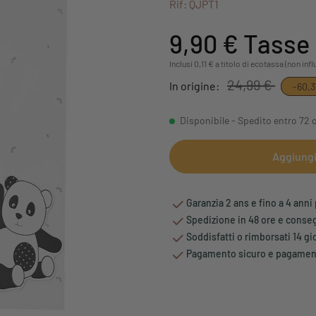
Rif: QJPT1
9,90 €
Tasse 
Inclusi 0,11 € a titolo di ecotassa (non in
24,99 €
In origine:
-60,
Disponibile - Spedito entro 72 
Aggiungi 
Garanzia 2 ans e fino a 4 anni 
Spedizione in 48 ore e conseg
Soddisfatti o rimborsati 14 g
Pagamento sicuro e pagamento