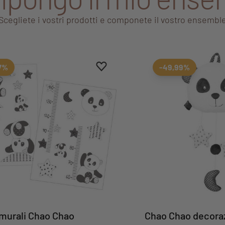
Scegliete i vostri prodotti e componete il vostro ensembl
Aggiungi ai preferiti
Rimuovi dai preferiti
7%
-49,99%
 murali Chao Chao
Chao Chao decoraz