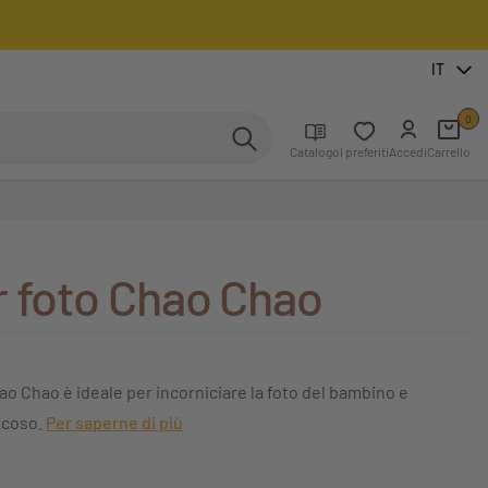
IT
0
Catalogo
I preferiti
Accedi
Carrello
r foto Chao Chao
ao Chao è ideale per incorniciare la foto del bambino e
ocoso.
Per saperne di più