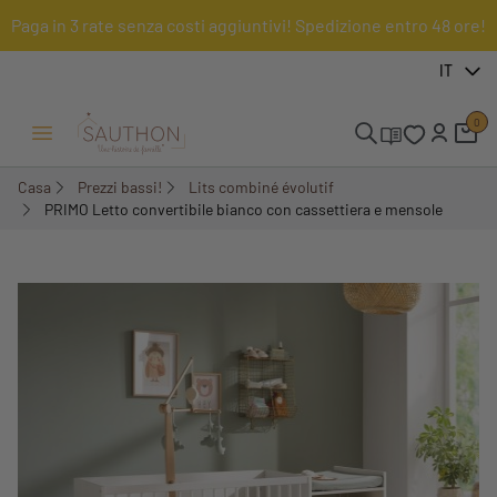
Paga in 3 rate senza costi aggiuntivi! Spedizione entro 48 ore!
-30,7%
IT
0
Menu Apri/Chiudi
Casa
Prezzi bassi!
Lits combiné évolutif
PRIMO Letto convertibile bianco con cassettiera e mensole