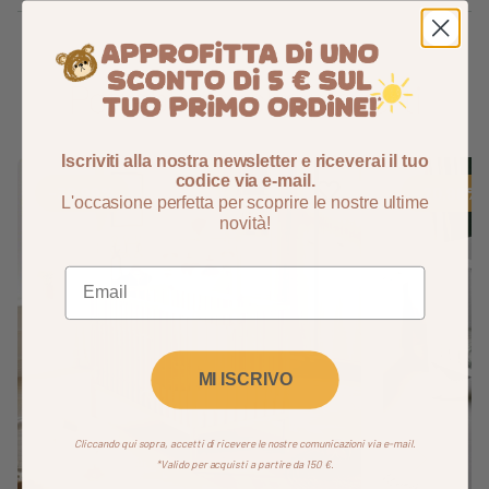
Potrebbe anche piacerti
Iscriviti alla nostra newsletter e riceverai il tuo
codice via e-mail.
Aggiungi ai preferiti
Rimuovi dai preferiti
-30,99%
-20,98%
L'occasione perfetta per scoprire le nostre ultime
novità!
MI ISCRIVO
Cliccando qui sopra, accetti di ricevere le nostre comunicazioni via e-mail.
*Valido per acquisti a partire da 150 €.
Avanti