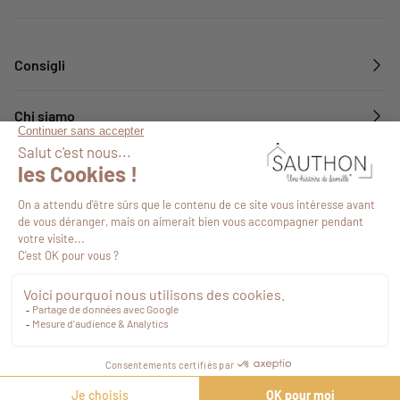
Consigli
Chi siamo
Servizi
Seguiteci
295,93 €
Tasse
Procedi con il
checkout
incluse
©2026
-
Mappa del sito
-
Agenzia web Novius