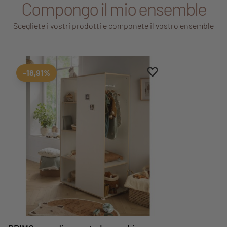
Compongo il mio ensemble
Scegliete i vostri prodotti e componete il vostro ensemble
Aggiungi ai preferiti
Rimuovi dai preferiti
-18,91%