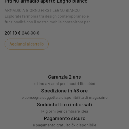
PRIMO armadio aperto Legno bianco
ARMADIO A GIORNO FIRST LEGNO BIANCO
Esplorate l'armonia tra design contemporaneo e
funzionalità con il nostro mobile contenitore per
bambini della collezione First. Questo mobile
201,10 €
248,00 €
versatile, rifinito in un elegante bianco con un
affascinante campo di legno, starà benissimo nella
Aggiungi al carrello
cameretta del vostro piccolo tesoro.
Garanzia 2 ans
e fino a 4 anni per i nostri lits bébé
Spedizione in 48 ore
e consegna soggetta a disponibilità di magazzino
Soddisfatti o rimborsati
14 giorni per cambiare idea
Pagamento sicuro
e pagamento gratuito 3x disponibile