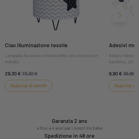
Avanti
Ciao illuminazione tessile
Adesivi mura
Lampada da tavolo rotonda Hello con struttura in
Adesivi decorati
metallo.
bambino. Utilizz
vostra fantasia!
29,30 €
73,30 €
9,90 €
36,85 €
Aggiungi al carrello
Aggiungi al c
Garanzia 2 ans
e fino a 4 anni per i nostri lits bébé
Spedizione in 48 ore