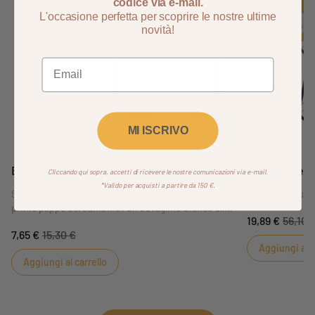
codice via e-mail.
L'occasione perfetta per scoprire le nostre ultime
novità!
Avanti
MI ISCRIVO
Bavaglini Hello, confezione da 2
Pêle-mêle f
Cliccando qui sopra, accetti di ricevere le nostre comunicazioni via e-mail.
*Valido per acquisti a partire da 150 €.
Sauthon ha creato due bavaglini in jersey per le
Grande 12 viste 
prime pappe del bambino: un bavaglino bianco all-
19,89 €
56,10 
over con sbieco blu navy a contrasto e un bavaglino
7,65 €
15,30 €
bianco con sbieco a contrasto e disegno Hello
Aggiungi al c
Moon.
Aggiungi al carrello