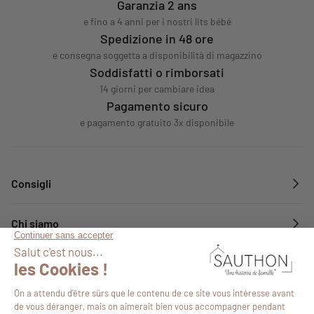
Garanzia 2 ans
e fino a 4 anni per i nostri lits bébé
Spedizione in 48 ore
e consegna soggetta a disponibilità di magazzino
Soddisfatti o rimborsati
14 giorni per cambiare idea
Pagamento sicuro
e pagamento gratuito 3x disponibile
Consigli
Chi siamo
Servizi
Seguiteci