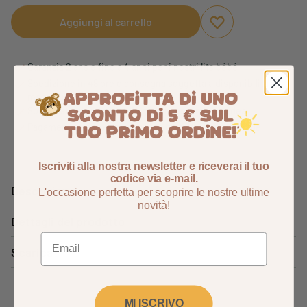
Aggiungi al carrello
Aggiungi ai preferi
Rimuovi dai preferi
Garanzia 2 ans e fino a 4 anni per i nostri lits bébé
Spedizione in 48 ore e consegna soggetta a disponibilità di
magazzino
Soddisfatti o rimborsati 14 giorni per cambiare idea
Pagamento sicuro e pagamento gratuito 3x disponibile
Iscriviti alla nostra newsletter e riceverai il tuo
codice via e-mail.
Descrizione
L'occasione perfetta per scoprire le nostre ultime
novità!
Dettagli del prodotto
Scarica
MI ISCRIVO