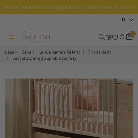
Paga in 3 rate senza costi aggiuntivi! Spedizione entro 48 ore!
-18%
IT
0
Menu Apri/Chiudi
Casa
Bébé
La sua camera da letto
Tiroirs de lit
Cassetto per letto combinato Arty