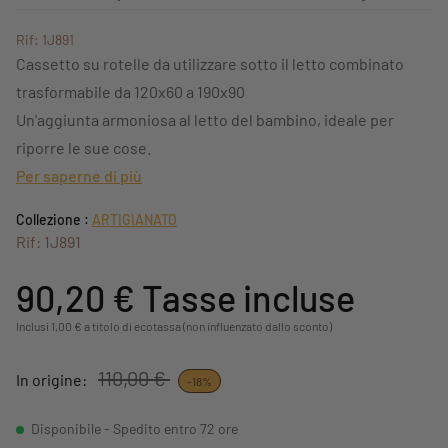
Rif: 1J891
Cassetto su rotelle da utilizzare sotto il letto combinato
trasformabile da 120x60 a 190x90
Un'aggiunta armoniosa al letto del bambino, ideale per
riporre le sue cose.
Per saperne di più
Collezione :
ARTIGIANATO
Rif: 1J891
90,20 €
Tasse incluse
Inclusi 1,00 € a titolo di ecotassa (non influenzato dallo sconto)
110,00 €
In origine:
-18%
Disponibile - Spedito entro 72 ore