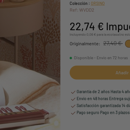
Colección :
ORSINO
Ref: WVDD2
22,74 €
Impue
Incluyendo 0,06 € para la ecotasa (no est
27,40 €
Originalmente:
Disponible - Envío en 72 horas
Añadir 
Garantía de 2 años Hasta 4 a
Envío en 48 horas Entrega suj
Satisfacción garantizada 14 d
Pago seguro Pago en 3 plazos