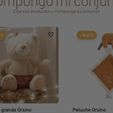
Elija sus productos y componga su conjunto
Aggiungi ai preferiti
borrar favoritos
9%
-18,01%
 grande Orsino
Peluche Orsino