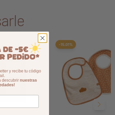
arle
Aggiungi ai preferiti
borrar favoritos
-15,01%
tter y recibe tu código
il.
a descubrir
nuestras
vedades!
Siguient