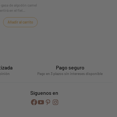
e gasa de algodón camel
rtirá en el fiel
o en relieve facilita su
l país de los sueños. El
Añadir al carrito
pecto muy natural. Muy
ngulo para el chupete
tizada
Pago seguro
pinión
Pago en 3 plazos sin intereses disponible
Síguenos en