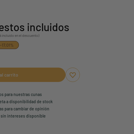
stos incluidos
á incluido en el descuento)
-17,01%
al carrito
Aggiungi ai preferiti
borrar favoritos
ños para nuestras cunas
eta a disponibilidad de stock
ías para cambiar de opinión
 sin intereses disponible