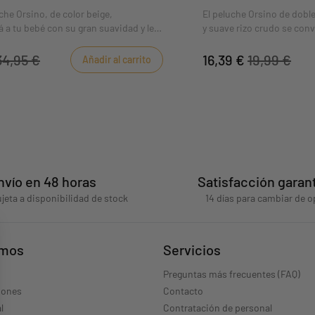
che Orsino, de color beige,
El peluche Orsino de dobl
á a tu bebé con su gran suavidad y le
y suave rizo crudo se conve
fort y paz allá donde vaya. Sus
compañero del bebé. El osit
moda y su prenda coordinada de color
agarre mientras se dirige a
34,95 €
16,39 €
19,99 €
Añadir al carrito
rán tanto a las niñas como a los
aro de madera le da un as
práctico con su pinza en á
Sistema antipinzadedos.
nvío en 48 horas
Satisfacción garan
jeta a disponibilidad de stock
14 días para cambiar de o
omos
Servicios
Preguntas más frecuentes (FAQ)
iones
Contacto
l
Contratación de personal