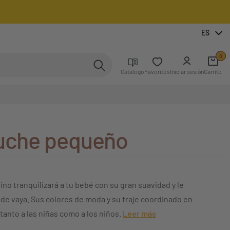
ES
0
Catálogo
Favoritos
Iniciar sesión
Carrito
luche pequeño
ino tranquilizará a tu bebé con su gran suavidad y le
onde vaya. Sus colores de moda y su traje coordinado en
tanto a las niñas como a los niños.
Leer más