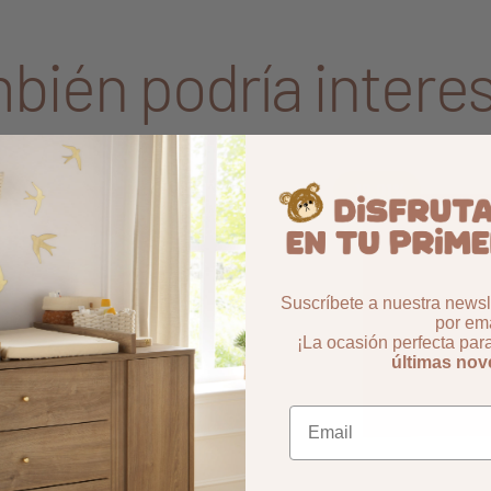
bién podría interes
Aggiungi ai preferiti
borrar favoritos
-18,01%
Suscríbete a nuestra newsle
por ema
¡La ocasión perfecta par
últimas no