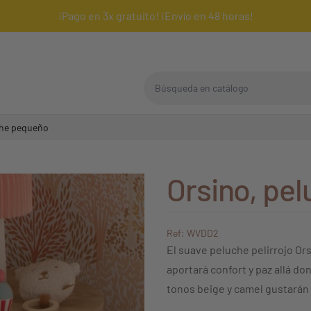
¡Pago en 3x gratuito! ¡Envío en 48 horas!
Búsqueda en catálogo
che pequeño
Orsino, pe
Ref: WVDD2
El suave peluche pelirrojo Ors
aportará confort y paz allá d
tonos beige y camel gustarán 