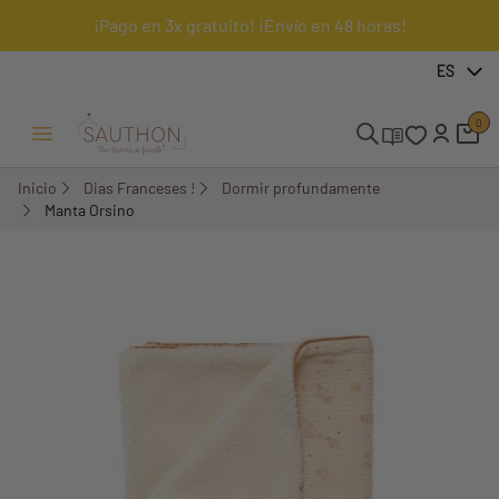
¡Pago en 3x gratuito! ¡Envío en 48 horas!
-18,01%
ES
0
Menú Abrir/Cerrar
Inicio
Dias Franceses !
Dormir profundamente
Manta Orsino