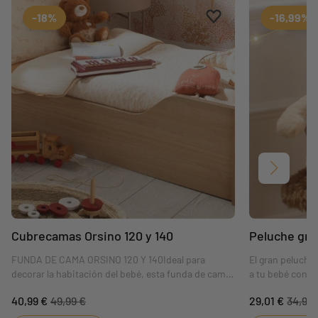
Aggiungi ai preferiti
borrar favoritos
-18%
-16,99%
Siguient
Cubrecamas Orsino 120 y 140
Peluche gra
FUNDA DE CAMA ORSINO 120 Y 140Ideal para
El gran peluche 
decorar la habitación del bebé, esta funda de cama
a tu bebé con su
reversible de gasa doble de algodón aportará estilo
y paz allá dond
40,99 €
49,99 €
29,01 €
34,95 
y suavidad a la habitación de tu bebé. Se adapta
prenda coordina
tanto a las camas de 120x60 como a las de
las niñas como 