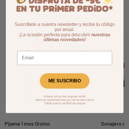
También podría interesarle
Suscríbete a nuestra newsletter y recibe tu código
por email.
Aggiungi ai preferiti
borrar favoritos
¡La ocasión perfecta para descubrir
nuestras
-18,01%
-17%
últimas novedades!
ME SUSCRIBO
Al hacer clic arriba, aceptas recibir
Siguient
nuestras comunicaciones por correo electrónico.
*Válido a partir de 150€ de compra.
Pijama 1 mes Orsino
Sonajero os