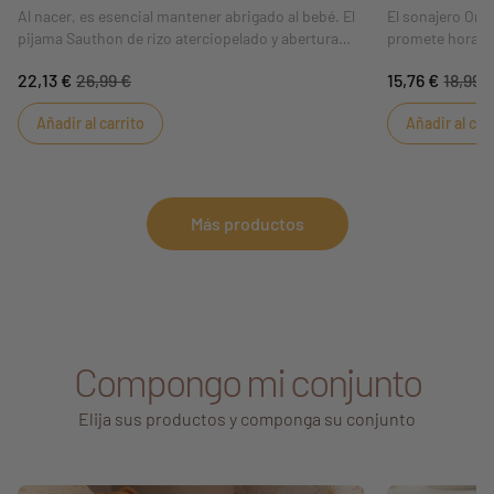
Al nacer, es esencial mantener abrigado al bebé. El
El sonajero Ors
pijama Sauthon de rizo aterciopelado y abertura
promete horas d
lateral mantiene a tu pequeño calentito y cómodo.
gourmet de hoja
22,13 €
26,99 €
15,76 €
18,99 
El pijama Orsino, talla 1 mes, te conquistará por su
gracias a su suav
suave y delicado estampado de ositos y su cálido
agarre del bebé.
Añadir al carrito
Añadir al car
color terracota
Más productos
Compongo mi conjunto
Elija sus productos y componga su conjunto