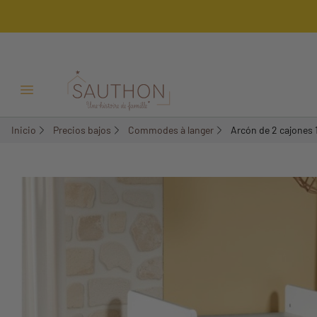
-23,17%
Menú Abrir/Cerrar
Inicio
Precios bajos
Commodes à langer
Arcón de 2 cajones 