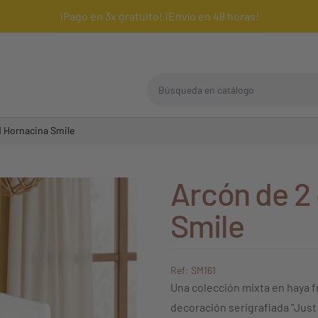
¡Pago en 3x gratuito! ¡Envío en 48 horas!
Búsqueda en catálogo
1 Hornacina Smile
Arcón de 2
Smile
Ref: SM161
Una colección mixta en haya f
decoración serigrafiada "Just