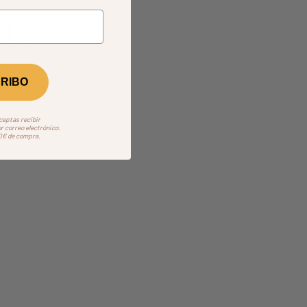
to
RIBO
aceptas recibir
 correo electrónico.
50€ de compra.