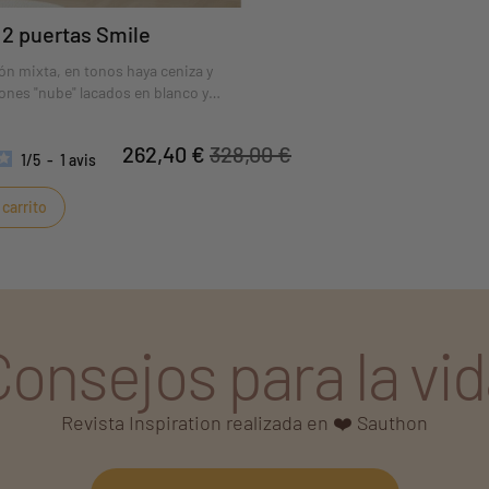
 2 puertas Smile
ón mixta, en tonos haya ceniza y
ones "nube" lacados en blanco y
"Be Happy" serigrafiada, ¡para que el
rma con toda serenidad!
262,40 €
328,00 €
1
/
5
-
1
avis
 carrito
Consejos para la vid
Revista Inspiration realizada en ❤️ Sauthon