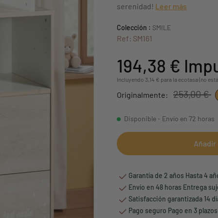
serenidad!
Leer más
Colección :
SMILE
Ref: SM161
194,38 €
Impu
Incluyendo 3,14 € para la ecotasa (no está
253,00 €
Originalmente:
Disponible - Envío en 72 horas
Añadir 
Garantía de 2 años Hasta 4 a
Envío en 48 horas Entrega suj
Satisfacción garantizada 14 d
Pago seguro Pago en 3 plazos