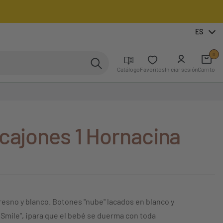
ES
0
Catálogo
Favoritos
Iniciar sesión
Carrito
 cajones 1 Hornacina
resno y blanco. Botones "nube" lacados en blanco y
 Smile", ¡para que el bebé se duerma con toda