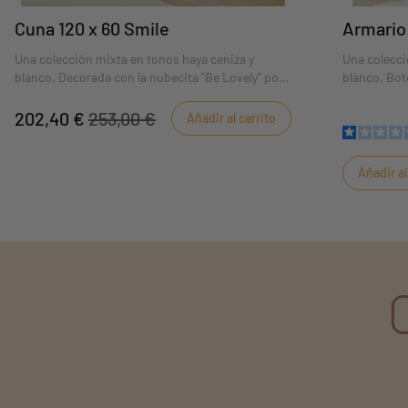
Cuna 120 x 60 Smile
Armario
Una colección mixta en tonos haya ceniza y
Una colecci
blanco. Decorada con la nubecita "Be Lovely" por
blanco. Bot
serigrafía, ¡para que el bebé se duerma con toda
decoración 
serenidad!
bebé se due
202,40 €
253,00 €
Añadir al carrito
Añadir al