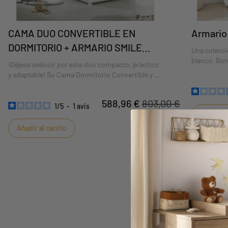
CAMA DUO CONVERTIBLE EN
Armario
DORMITORIO + ARMARIO SMILE
Una colecci
HAYA
blanco. Bot
¡Déjese seducir por este dúo compacto, práctico
decoración 
y adaptable! Su Cama Dormitorio Convertible y su
bebé se due
armario de la colección Smile Hêtre Cendré,una
colección mixta en tonos de haya ceniza y blanco.
588,96 €
803,00 €
Pomos "nube" lacados en blanco y decoración
1
/
5
-
1
avis
Añadir al
serigrafiada "Be Happy", ¡para que el bebé se
duerma con toda serenidad!
Añadir al carrito