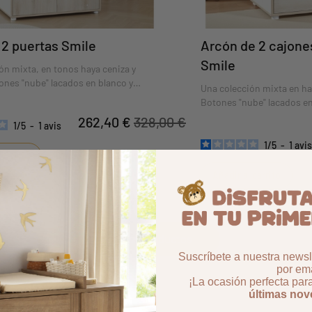
 2 puertas Smile
Arcón de 2 cajone
Smile
ón mixta, en tonos haya ceniza y
ones "nube" lacados en blanco y
Una colección mixta en ha
"Be Happy" serigrafiada, ¡para que el
Botones "nube" lacados en
rma con toda serenidad!
serigrafiada "Just Smile", 
262,40 €
328,00 €
1
/
5
-
1
avis
duerma con toda serenida
1
/
5
-
1
avis
 carrito
Añadir al carrito
Más productos
Suscríbete a nuestra newsle
por ema
¡La ocasión perfecta par
últimas no