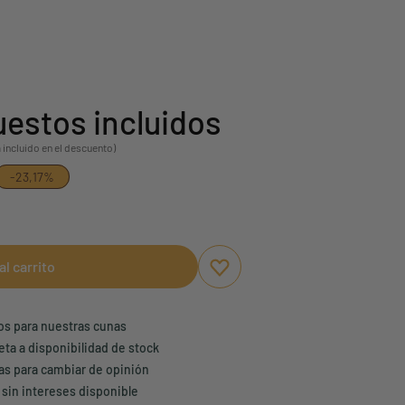
estos incluidos
 incluido en el descuento)
-23,17%
al carrito
Aggiungi ai preferiti
borrar favoritos
ños para nuestras cunas
eta a disponibilidad de stock
ías para cambiar de opinión
 sin intereses disponible