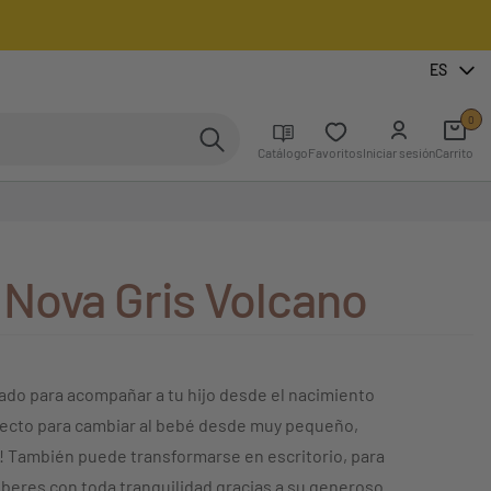
ES
0
Catálogo
Favoritos
Iniciar sesión
Carrito
Nova Gris Volcano
ado para acompañar a tu hijo desde el nacimiento
rfecto para cambiar al bebé desde muy pequeño,
o! También puede transformarse en escritorio, para
eberes con toda tranquilidad gracias a su generoso