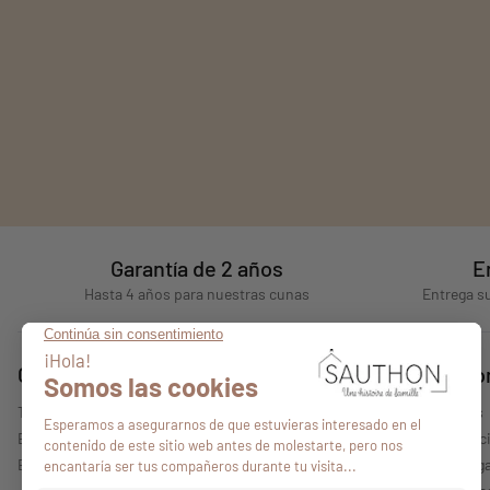
Garantía de 2 años
E
Hasta 4 años para nuestras cunas
Entrega su
Consejos
Quiénes s
Todos nuestros consejos
Quiénes somos
Encontrar un punto de venta
Nuestras colecc
Espacio profesional
Información lega