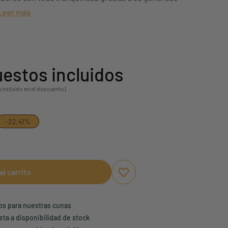
Leer más
estos incluidos
á incluido en el descuento)
-22,41%
al carrito
Aggiungi ai preferiti
borrar favoritos
ños para nuestras cunas
eta a disponibilidad de stock