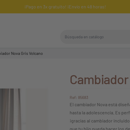
¡Pago en 3x gratuito! ¡Envío en 48 horas!
Búsqueda en catálogo
iador Nova Gris Volcano
Cambiador 
Ref: 85683
El cambiador Nova está diseñ
hasta la adolescencia. Es pe
¡gracias al cambiador incluid
que tu hijo pueda hacer los d