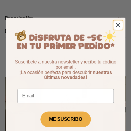
Descripción
Detalles del producto
También podría interesarle
Suscríbete a nuestra newsletter y recibe tu código
por email.
¡La ocasión perfecta para descubrir
nuestras
últimas novedades!
Aggiungi ai preferiti
borrar favoritos
-18%
-18%
Pack
ME SUSCRIBO