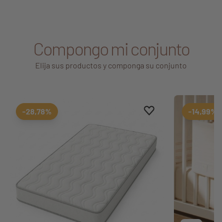
Compongo mi conjunto
Elija sus productos y componga su conjunto
Aggiungi ai preferiti
borrar favoritos
-28,78%
-14,99%