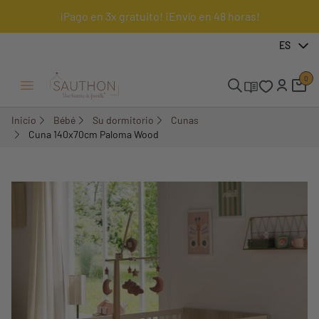
¡Pago en 3x gratuito! ¡Envío en 48 horas!
-18%
ES
0
Menú Abrir/Cerrar
Inicio
Bébé
Su dormitorio
Cunas
Cuna 140x70cm Paloma Wood