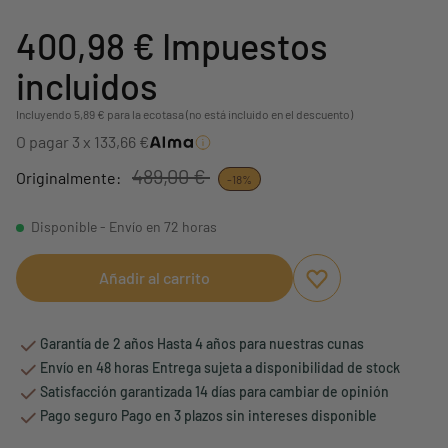
400,98 €
Impuestos
incluidos
Incluyendo 5,89 € para la ecotasa (no está incluido en el descuento)
O pagar 3 x 133,66 €
489,00 €
Originalmente:
-18%
Disponible - Envío en 72 horas
Añadir al carrito
Aggiungi ai preferi
borrar favoritos
Garantía de 2 años Hasta 4 años para nuestras cunas
Envío en 48 horas Entrega sujeta a disponibilidad de stock
Satisfacción garantizada 14 días para cambiar de opinión
Pago seguro Pago en 3 plazos sin intereses disponible