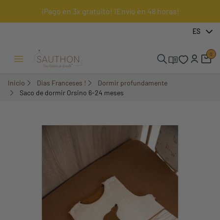
¡Pago en 3x gratuito! ¡Envío en 48 horas!
-18%
ES
0
Menú Abrir/Cerrar
Inicio
Dias Franceses !
Dormir profundamente
Saco de dormir Orsino 6-24 meses