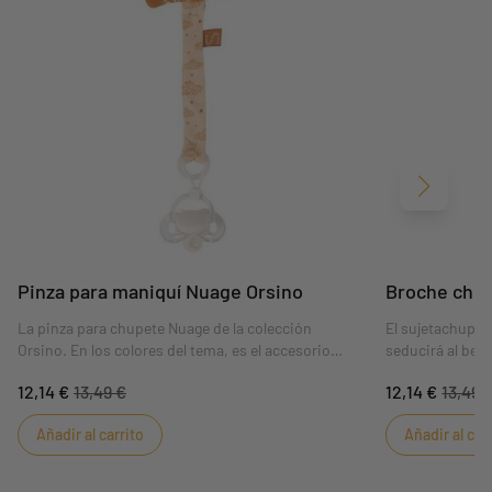
Siguient
Pinza para maniquí Nuage Orsino
Broche chup
La pinza para chupete Nuage de la colección
El sujetachupet
Orsino. En los colores del tema, es el accesorio
seducirá al bebé
ideal para evitar que el bebé pierda el chupete y se
de rizo crudo. E
12,14 €
13,49 €
12,14 €
13,49 
pellizque los dedos, gracias a su enganche
pierda su chupe
especialmente diseñado para bebés.
para que los be
Añadir al carrito
Añadir al car