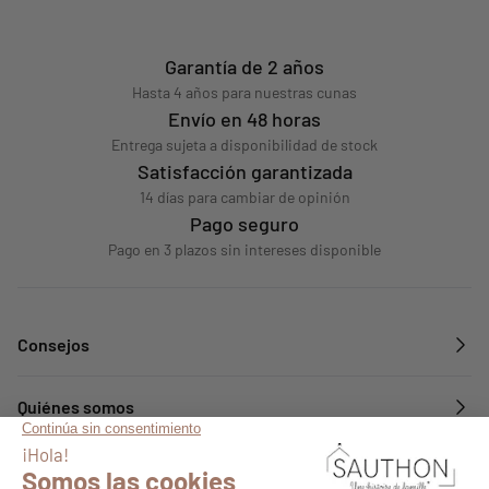
Garantía de 2 años
Hasta 4 años para nuestras cunas
Envío en 48 horas
Entrega sujeta a disponibilidad de stock
Satisfacción garantizada
14 días para cambiar de opinión
Pago seguro
Pago en 3 plazos sin intereses disponible
Consejos
Quiénes somos
Servicios