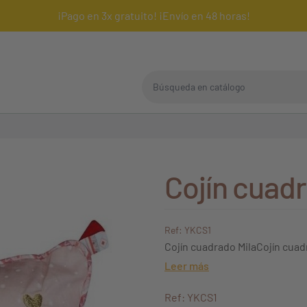
¡Pago en 3x gratuito! ¡Envío en 48 horas!
Búsqueda en catálogo
Cojín cuadr
Ref: YKCS1
Cojín cuadrado MilaCojín cua
Leer más
Ref: YKCS1