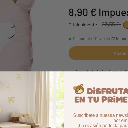
8,90 €
Impues
23,55 €
Originalmente:
Disponible - Envío en 72 horas
Añadir 
Garantía de 2 años Hasta 4 a
Envío en 48 horas Entrega suj
Satisfacción garantizada 14 d
Pago seguro Pago en 3 plazos
Suscríbete a nuestra newsle
por ema
¡La ocasión perfecta par