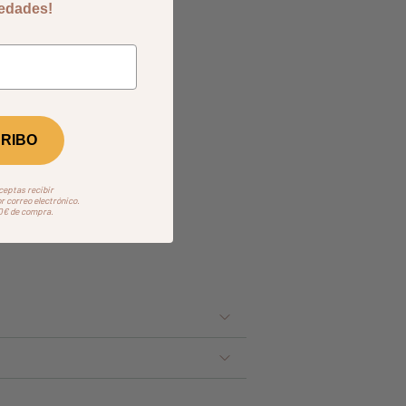
vedades!
RIBO
aceptas recibir
 correo electrónico.
50€ de compra.