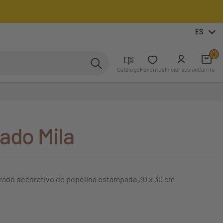
ES
0
Catálogo
Favoritos
Iniciar sesión
Carrito
ado Mila
drado decorativo de popelina estampada.30 x 30 cm