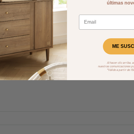
últimas no
ME SUSC
Al hacer clic arriba, 
nuestras comunicaciones por
*Válido a partir de 1