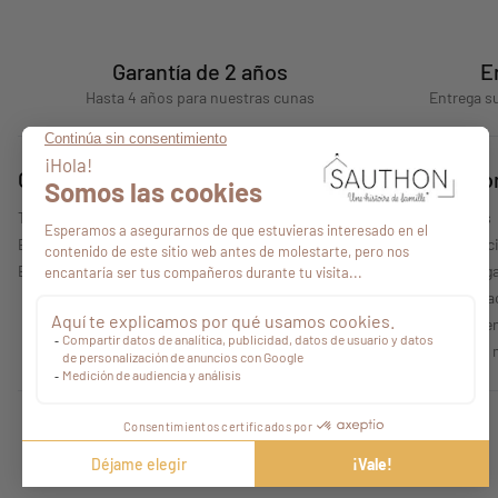
Garantía de 2 años
E
Hasta 4 años para nuestras cunas
Entrega su
Consejos
Quiénes s
Todos nuestros consejos
Quiénes somos
Encontrar un punto de venta
Nuestras colecc
Espacio profesional
Información lega
Política de priv
Condiciones gen
Características